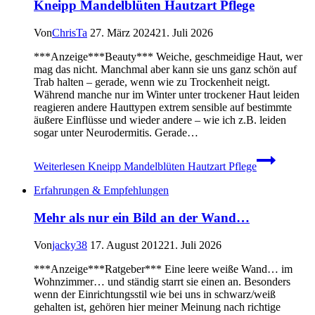
Kneipp Mandelblüten Hautzart Pflege
Von
ChrisTa
27. März 2024
21. Juli 2026
***Anzeige***Beauty*** Weiche, geschmeidige Haut, wer
mag das nicht. Manchmal aber kann sie uns ganz schön auf
Trab halten – gerade, wenn wie zu Trockenheit neigt.
Während manche nur im Winter unter trockener Haut leiden
reagieren andere Hauttypen extrem sensible auf bestimmte
äußere Einflüsse und wieder andere – wie ich z.B. leiden
sogar unter Neurodermitis. Gerade…
Weiterlesen
Kneipp Mandelblüten Hautzart Pflege
Erfahrungen & Empfehlungen
Mehr als nur ein Bild an der Wand…
Von
jacky38
17. August 2012
21. Juli 2026
***Anzeige***Ratgeber*** Eine leere weiße Wand… im
Wohnzimmer… und ständig starrt sie einen an. Besonders
wenn der Einrichtungsstil wie bei uns in schwarz/weiß
gehalten ist, gehören hier meiner Meinung nach richtige