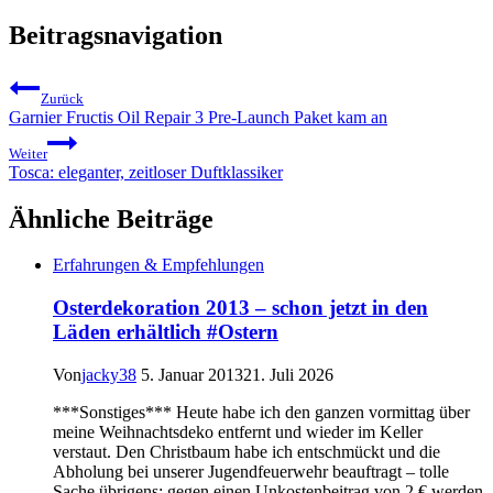
Beitragsnavigation
Zurück
Garnier Fructis Oil Repair 3 Pre-Launch Paket kam an
Weiter
Tosca: eleganter, zeitloser Duftklassiker
Ähnliche Beiträge
Erfahrungen & Empfehlungen
Osterdekoration 2013 – schon jetzt in den
Läden erhältlich #Ostern
Von
jacky38
5. Januar 2013
21. Juli 2026
***Sonstiges*** Heute habe ich den ganzen vormittag über
meine Weihnachtsdeko entfernt und wieder im Keller
verstaut. Den Christbaum habe ich entschmückt und die
Abholung bei unserer Jugendfeuerwehr beauftragt – tolle
Sache übrigens: gegen einen Unkostenbeitrag von 2 € werden