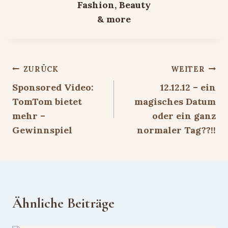
Beitragsnavigation
ZURÜCK
WEITER
Sponsored Video:
12.12.12 – ein
TomTom bietet
magisches Datum
mehr –
oder ein ganz
Gewinnspiel
normaler Tag??!!
Ähnliche Beiträge