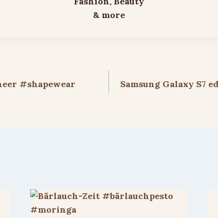
ion
heer #shapewear
Samsung Galaxy S7 ed