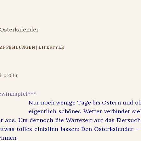
EMPFEHLUNGEN
|
LIFESTYLE
der von Simba #ostern #gewinnspie
ärz 2016
ewinnspiel***
Nur noch wenige Tage bis Ostern und o
eigentlich schönes Wetter verbindet s
r aus. Um dennoch die Wartezeit auf das Eiersuc
twas tolles einfallen lassen: Den Osterkalender – 
winnen.