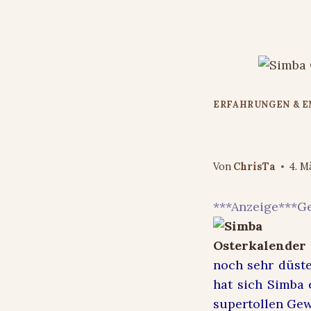
Zum
Inhalt
springen
ERFAHRUNGEN & 
Osterkalen
Von
ChrisTa
4. M
***Anzeige***G
noch sehr düste
hat sich Simba e
supertollen Ge