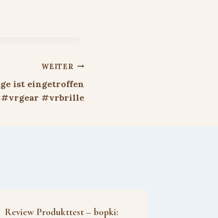
WEITER
ge ist eingetroffen
#vrgear #vrbrille
Review Produkttest – bopki: