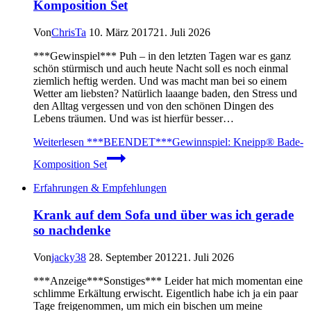
Komposition Set
Von
ChrisTa
10. März 2017
21. Juli 2026
***Gewinspiel*** Puh – in den letzten Tagen war es ganz
schön stürmisch und auch heute Nacht soll es noch einmal
ziemlich heftig werden. Und was macht man bei so einem
Wetter am liebsten? Natürlich laaange baden, den Stress und
den Alltag vergessen und von den schönen Dingen des
Lebens träumen. Und was ist hierfür besser…
Weiterlesen
***BEENDET***Gewinnspiel: Kneipp® Bade-
Komposition Set
Erfahrungen & Empfehlungen
Krank auf dem Sofa und über was ich gerade
so nachdenke
Von
jacky38
28. September 2012
21. Juli 2026
***Anzeige***Sonstiges*** Leider hat mich momentan eine
schlimme Erkältung erwischt. Eigentlich habe ich ja ein paar
Tage freigenommen, um mich ein bischen um meine