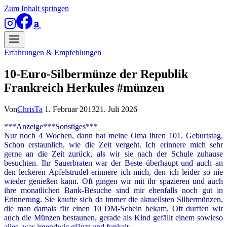
Zum Inhalt springen
Erfahrungen & Empfehlungen
10-Euro-Silbermünze der Republik
Frankreich Herkules #münzen
Von
ChrisTa
1. Februar 2013
21. Juli 2026
***Anzeige***Sonstiges***
Nur noch 4 Wochen, dann hat meine Oma ihren 101. Geburtstag.
Schon erstaunlich, wie die Zeit vergeht. Ich erinnere mich sehr
gerne an die Zeit zurück, als wir sie nach der Schule zuhause
besuchten. Ihr Sauerbraten war der Beste überhaupt und auch an
den leckeren Apfelstrudel erinnere ich mich, den ich leider so nie
wieder genießen kann.
Oft gingen wir mit ihr spazieren und auch
ihre monatlichen Bank-Besuche sind mir ebenfalls noch gut in
Erinnerung. Sie kaufte sich da immer die aktuellsten Silbermünzen,
die man damals für einen 10 DM-Schein bekam. Oft durften wir
auch die Münzen bestaunen, gerade als Kind gefällt einem sowieso
alles, was irgendwie glänzt und funkelt.