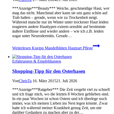
***Anzeige***Beauty*** Weiche, geschmeidige Haut, wer
mag das nicht. Manchmal aber kann sie uns ganz schön auf
Trab halten – gerade, wenn wie zu Trockenheit neigt.
Während manche nur im Winter unter trockener Haut leiden
reagieren andere Hauttypen extrem sensible auf bestimmte
äußere Einflüsse und wieder andere – wie ich z.B. leiden
sogar unter Neurodermitis. Gerade…
Weiterlesen
Kneipp Mandelblüten Hautzart Pflege
Erfahrungen & Empfehlungen
Shopping-Tipp für den Osterhasen
Von
ChrisTa
16. März 2015
21. Juli 2026
***Anzeige***Ratgeber*** Die Zeit vergeht viel zu schnell
und ich frage mich, wo die letzten 8 Wochen geblieben sind.
In ein paar Wochen ist schon Ostern und ich überlege noch
immer, was ich meinen Lieben ins Nest legen könnte. Zwar
hatte ich während meiner Krankheit genug Zeit, um mir
darüber Gedanken zu machen aber zu der…