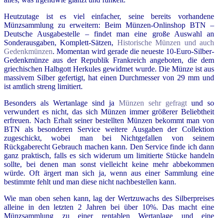
Heutzutage ist es viel einfacher, seine bereits vorhandene
Münzsammlung zu erweitern: Beim Münzen-Onlinshop BTN –
Deutsche Ausgabestelle – findet man eine große Auswahl an
Sonderausgaben, Komplett-Sätzen,
Historische Münzen und auch
Gedenkmünzen
. Momentan wird gerade die neueste 10-Euro-Silber-
Gedenkmünze aus der Republik Frankreich angeboten, die dem
griechischen Halbgott Herkules gewidmet wurde. Die Münze ist aus
massivem Silber gefertigt, hat einen Durchmesser von 29 mm und
ist amtlich streng limitiert.
Besonders als Wertanlage sind ja
Münzen sehr gefragt
und so
verwundert es nicht, das sich Münzen immer größerer Beliebtheit
erfreuen. Nach Erhalt seiner bestellten Münzen bekommt man von
BTN
als besonderen Service weitere Ausgaben der Collektion
zugeschickt, wobei man bei Nichtgefallen von seinem
Rückgaberecht Gebrauch machen kann. Den Service finde ich dann
ganz praktisch, falls es sich widerum um limitierte Stücke handeln
sollte, bei denen man sonst vielleicht keine mehr abbekommen
würde. Oft ärgert man sich ja, wenn aus einer Sammlung eine
bestimmte fehlt und man diese nicht nachbestellen kann.
Wie man oben sehen kann, lag der Wertzuwachs des Silberpreises
alleine in den letzten 2 Jahren bei über 10%. Das macht eine
Münzsammlung zu einer rentablen Wertanlage und eine