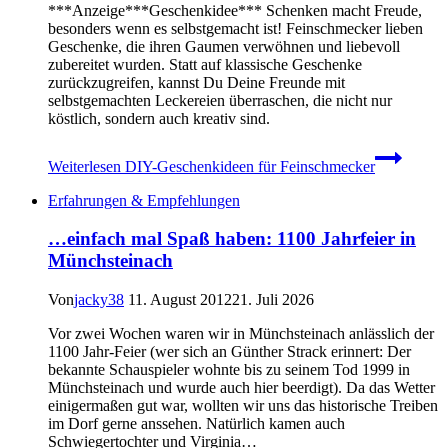
***Anzeige***Geschenkidee*** Schenken macht Freude,
besonders wenn es selbstgemacht ist! Feinschmecker lieben
Geschenke, die ihren Gaumen verwöhnen und liebevoll
zubereitet wurden. Statt auf klassische Geschenke
zurückzugreifen, kannst Du Deine Freunde mit
selbstgemachten Leckereien überraschen, die nicht nur
köstlich, sondern auch kreativ sind.
Weiterlesen
DIY-Geschenkideen für Feinschmecker
Erfahrungen & Empfehlungen
…einfach mal Spaß haben: 1100 Jahrfeier in
Münchsteinach
Von
jacky38
11. August 2012
21. Juli 2026
Vor zwei Wochen waren wir in Münchsteinach anlässlich der
1100 Jahr-Feier (wer sich an Günther Strack erinnert: Der
bekannte Schauspieler wohnte bis zu seinem Tod 1999 in
Münchsteinach und wurde auch hier beerdigt). Da das Wetter
einigermaßen gut war, wollten wir uns das historische Treiben
im Dorf gerne anssehen. Natürlich kamen auch
Schwiegertochter und Virginia…