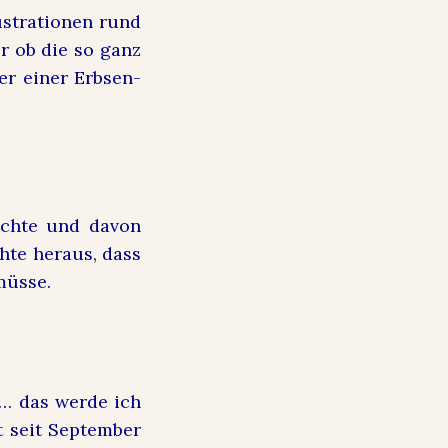
lustrationen rund
r ob die so ganz
er einer Erbsen-
öchte und davon
hte heraus, dass
müsse.
s… das werde ich
t seit September