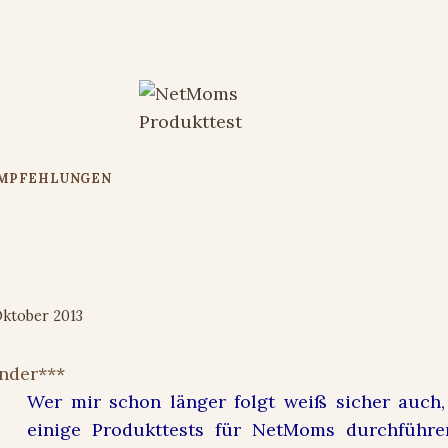
EMPFEHLUNGEN
ssin und die Erbsen – Testerin für 
idt
Oktober 2013
nder***
Wer mir schon länger folgt weiß sicher auch,
einige Produkttests für NetMoms durchführe