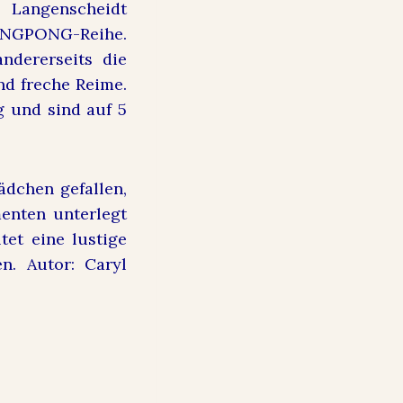
 Langenscheidt
PiNGPONG-Reihe.
ndererseits die
d freche Reime.
g und sind auf 5
ädchen gefallen,
enten unterlegt
tet eine lustige
n. Autor: Caryl