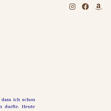
netmoms und
 dass ich schon
n durfte. Heute