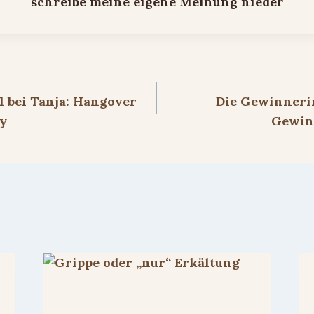
ion
l bei Tanja: Hangover
Die Gewinneri
ay
Gewinn