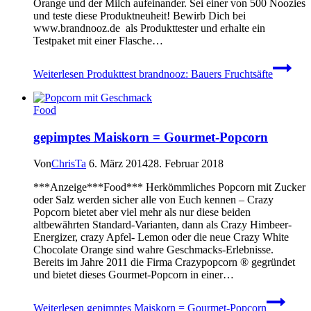
Orange und der Milch aufeinander. Sei einer von 500 Noozies
und teste diese Produktneuheit! Bewirb Dich bei
www.brandnooz.de als Produkttester und erhalte ein
Testpaket mit einer Flasche…
Weiterlesen
Produkttest brandnooz: Bauers Fruchtsäfte
Food
gepimptes Maiskorn = Gourmet-Popcorn
Von
ChrisTa
6. März 2014
28. Februar 2018
***Anzeige***Food*** Herkömmliches Popcorn mit Zucker
oder Salz werden sicher alle von Euch kennen – Crazy
Popcorn bietet aber viel mehr als nur diese beiden
altbewährten Standard-Varianten, dann als Crazy Himbeer-
Energizer, crazy Apfel- Lemon oder die neue Crazy White
Chocolate Orange sind wahre Geschmacks-Erlebnisse.
Bereits im Jahre 2011 die Firma Crazypopcorn ® gegründet
und bietet dieses Gourmet-Popcorn in einer…
Weiterlesen
gepimptes Maiskorn = Gourmet-Popcorn