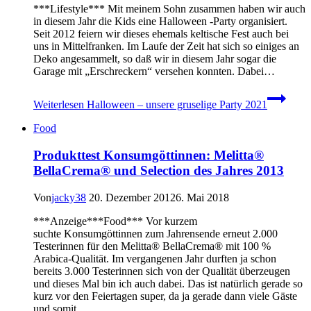
***Lifestyle*** Mit meinem Sohn zusammen haben wir auch
in diesem Jahr die Kids eine Halloween -Party organisiert.
Seit 2012 feiern wir dieses ehemals keltische Fest auch bei
uns in Mittelfranken. Im Laufe der Zeit hat sich so einiges an
Deko angesammelt, so daß wir in diesem Jahr sogar die
Garage mit „Erschreckern“ versehen konnten. Dabei…
Weiterlesen
Halloween – unsere gruselige Party 2021
Food
Produkttest Konsumgöttinnen: Melitta®
BellaCrema® und Selection des Jahres 2013
Von
jacky38
20. Dezember 2012
6. Mai 2018
***Anzeige***Food*** Vor kurzem
suchte Konsumgöttinnen zum Jahrensende erneut 2.000
Testerinnen für den Melitta® BellaCrema® mit 100 %
Arabica-Qualität. Im vergangenen Jahr durften ja schon
bereits 3.000 Testerinnen sich von der Qualität überzeugen
und dieses Mal bin ich auch dabei. Das ist natürlich gerade so
kurz vor den Feiertagen super, da ja gerade dann viele Gäste
und somit…