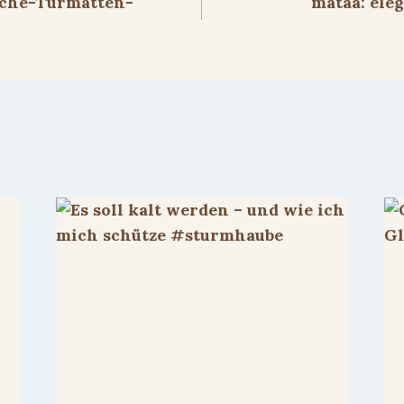
iche-Türmatten-
mataa: eleg