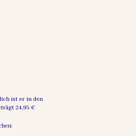
ich ist er in den
eträgt 24,95 €
chen: