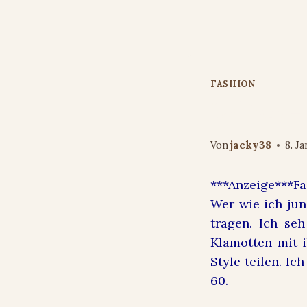
Zum
Inhalt
springen
FASHION
Fashion5 –
Von
jacky38
8. J
***Anzeige***Fa
Wer wie ich jun
tragen. Ich se
Klamotten mit i
Style teilen. I
60.