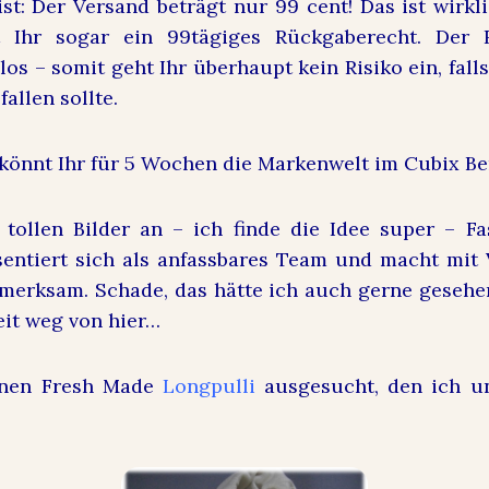
ist: Der Versand beträgt nur 99 cent! Das ist wirkl
 Ihr sogar ein 99tägiges Rückgaberecht. Der R
los – somit geht Ihr überhaupt kein Risiko ein, fal
allen sollte.
1 könnt Ihr für 5 Wochen die Markenwelt im Cubix Be
tollen Bilder an – ich finde die Idee super – F
entiert sich als anfassbares Team und macht mit
fmerksam. Schade, das hätte ich auch gerne gesehen
it weg von hier…
inen Fresh Made
Longpulli
ausgesucht, den ich 