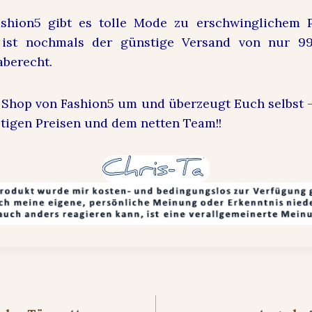
ashion5
gibt es tolle Mode zu erschwinglichem P
 ist nochmals der günstige Versand von nur 9
berecht.
 Shop von
Fashion5
um und überzeugt Euch selbst 
stigen Preisen und dem netten Team!!
ion