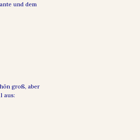
riante und dem
chön groß, aber
l aus: