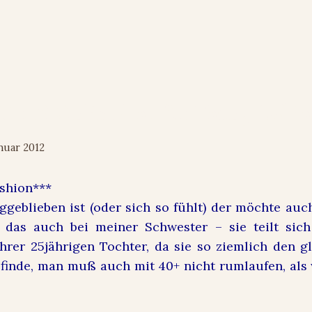
 DEIN Onlineshop für Young Fashi
anuar 2012
shion***
ggeblieben ist (oder sich so fühlt) der möchte au
h das auch bei meiner Schwester – sie teilt sic
hrer 25jährigen Tochter, da sie so ziemlich den g
ch finde, man muß auch mit 40+ nicht rumlaufen, al