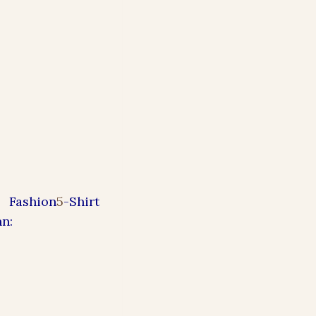
s Fashion
5
-Shirt
nn: