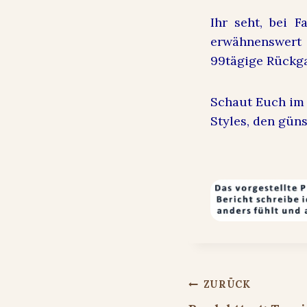
Ihr seht, bei
F
erwähnenswert
99tägige Rückga
Schaut Euch im
Styles, den gün
Beitragsnavigat
ZURÜCK