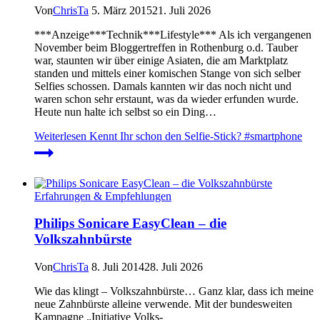
Von
ChrisTa
5. März 2015
21. Juli 2026
***Anzeige***Technik***Lifestyle*** Als ich vergangenen
November beim Bloggertreffen in Rothenburg o.d. Tauber
war, staunten wir über einige Asiaten, die am Marktplatz
standen und mittels einer komischen Stange von sich selber
Selfies schossen. Damals kannten wir das noch nicht und
waren schon sehr erstaunt, was da wieder erfunden wurde.
Heute nun halte ich selbst so ein Ding…
Weiterlesen
Kennt Ihr schon den Selfie-Stick? #smartphone
Erfahrungen & Empfehlungen
Philips Sonicare EasyClean – die
Volkszahnbürste
Von
ChrisTa
8. Juli 2014
28. Juli 2026
Wie das klingt – Volkszahnbürste… Ganz klar, dass ich meine
neue Zahnbürste alleine verwende. Mit der bundesweiten
Kampagne „Initiative Volks-