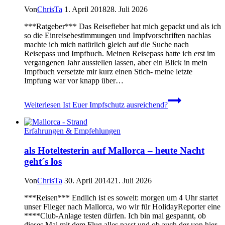
Von
ChrisTa
1. April 2018
28. Juli 2026
***Ratgeber*** Das Reisefieber hat mich gepackt und als ich
so die Einreisebestimmungen und Impfvorschriften nachlas
machte ich mich natürlich gleich auf die Suche nach
Reisepass und Impfbuch. Meinen Reisepass hatte ich erst im
vergangenen Jahr ausstellen lassen, aber ein Blick in mein
Impfbuch versetzte mir kurz einen Stich- meine letzte
Impfung war vor knapp über…
Weiterlesen
Ist Euer Impfschutz ausreichend?
Erfahrungen & Empfehlungen
als Hoteltesterin auf Mallorca – heute Nacht
geht´s los
Von
ChrisTa
30. April 2014
21. Juli 2026
***Reisen*** Endlich ist es soweit: morgen um 4 Uhr startet
unser Flieger nach Mallorca, wo wir für HolidayReporter eine
****Club-Anlage testen dürfen. Ich bin mal gespannt, ob
dieses Mal mit dem Flug alles passt und ob auch der von hier