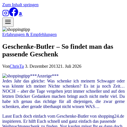
Zum Inhalt springen
Erfahrungen & Empfehlungen
Geschenke-Butler – So findet man das
passende Geschenk
Von
ChrisTa
3. Dezember 2013
21. Juli 2026
***Anzeige***
Jedes Jahr das gleiche: Was schenke ich meinem Schwager oder
was könnte ich meiner Nichte schenken? Es ist ja noch Zeit…
NOCH – aber die Tage vergehen jetzt immer schneller und auf den
letzten Drücker Gedanken machen bringt auch nicht mehr viel. Da
habe ich genau das richtige für all diejenigen, die zwar gerne
schenken, aber gerade überhaupt nicht wissen WAS…
Lasst Euch doch einfach vom
Geschenke-Butler von shopping24.de
inspirieren. Er hilft Euch schnell und ganz einfach das passende
Weihnachtsgeschenk zu finden. Nur kaufen müsst Ihr es dann doch