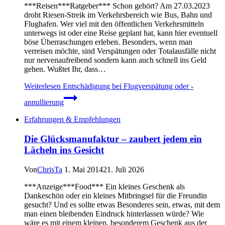
***Reisen***Ratgeber*** Schon gehört? Am 27.03.2023
droht Riesen-Streik im Verkehrsbereich wie Bus, Bahn und
Flughafen. Wer viel mit den öffentlichen Verkehrsmitteln
unterwegs ist oder eine Reise geplant hat, kann hier eventuell
böse Überraschungen erleben. Besonders, wenn man
verreisen möchte, sind Verspätungen oder Totalausfälle nicht
nur nervenaufreibend sondern kann auch schnell ins Geld
gehen. Wußtet Ihr, dass…
Weiterlesen
Entschädigung bei Flugverspätung oder -
annullierung
Erfahrungen & Empfehlungen
Die Glücksmanufaktur – zaubert jedem ein
Lächeln ins Gesicht
Von
ChrisTa
1. Mai 2014
21. Juli 2026
***Anzeige***Food*** Ein kleines Geschenk als
Dankeschön oder ein kleines Mitbringsel für die Freundin
gesucht? Und es sollte etwas Besonderes sein, etwas, mit dem
man einen bleibenden Eindruck hinterlassen würde? Wie
wäre es mit einem kleinen, besonderem Geschenk aus der