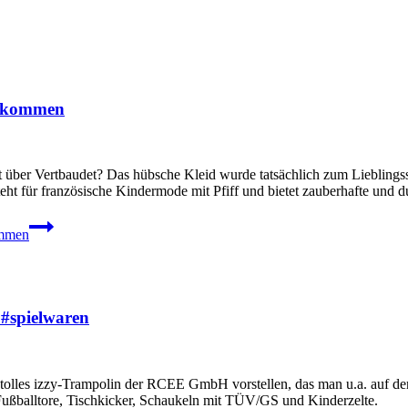
n kommen
ber Vertbaudet? Das hübsche Kleid wurde tatsächlich zum Lieblingsstü
steht für französische Kindermode mit Pfiff und bietet zauberhafte und
ommen
#spielwaren
 tolles izzy-Trampolin der RCEE GmbH vorstellen, das man u.a. auf d
 Fußballtore, Tischkicker, Schaukeln mit TÜV/GS und Kinderzelte.