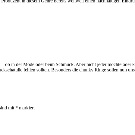
d Produzent in diesem Genre bereits weltweit einen nachhaltigen Eindru
 ob in der Mode oder beim Schmuck. Aber nicht jeder möchte oder ka
kschatulle fehlen sollten. Besonders die chunky Ringe sollen nun uns
sind mit
*
markiert