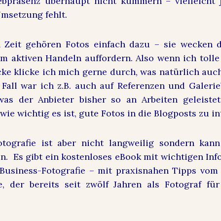
bpräsenz überhaupt nicht kümmern – vielleicht j
Umsetzung fehlt.
n Zeit gehören Fotos einfach dazu – sie wecken 
 aktiven Handeln auffordern. Also wenn ich tolle 
ke klicke ich mich gerne durch, was natürlich auc
 Fall war ich z.B. auch auf Referenzen und Galerie
as der Anbieter bisher so an Arbeiten geleiste
wie wichtig es ist, gute Fotos in die Blogposts zu in
otografie ist aber nicht langweilig sondern kan
n. Es gibt ein kostenloses eBook mit wichtigen In
usiness-Fotografie – mit praxisnahen Tipps vom 
e, der bereits seit zwölf Jahren als Fotograf f
.