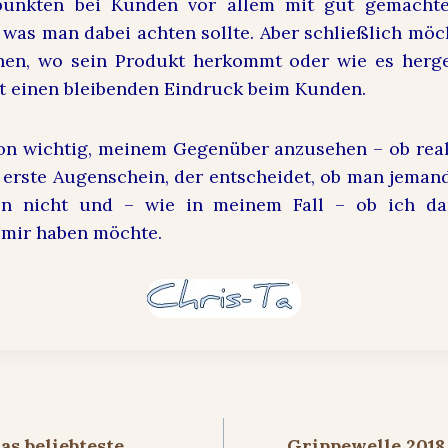
punkten bei Kunden vor allem mit gut gemachte
f was man dabei achten sollte. Aber schließlich möc
hen, wo sein Produkt herkommt oder wie es herges
st einen bleibenden Eindruck beim Kunden.
hon wichtig, meinem Gegenüber anzusehen – ob real 
r erste Augenschein, der entscheidet, ob man jema
en nicht und – wie in meinem Fall – ob ich d
 mir haben möchte.
ion
s beliebteste
Grippewelle 2018