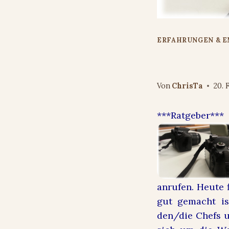
ERFAHRUNGEN & 
Freebook B
Von
ChrisTa
20. 
***Ratgeber***
anrufen. Heute f
gut gemacht is
den/die Chefs u