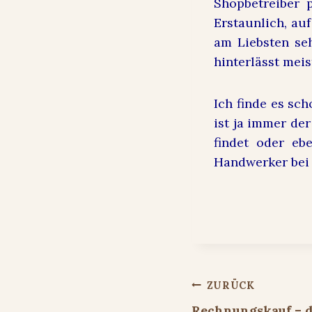
Shopbetreiber 
Erstaunlich, au
am Liebsten se
hinterlässt mei
Ich finde es sc
ist ja immer de
findet oder eb
Handwerker bei
Beitragsnavigat
ZURÜCK
Rechnungskauf – da