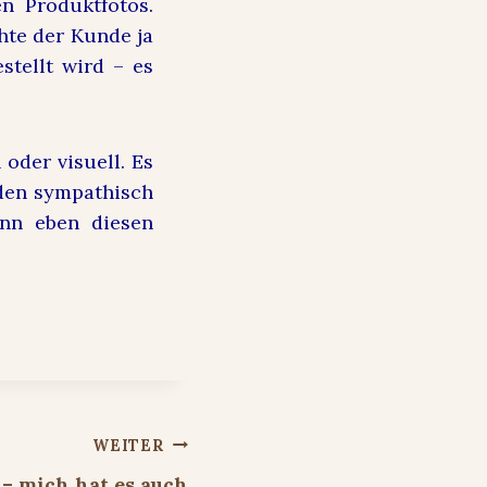
n Produktfotos.
hte der Kunde ja
tellt wird – es
oder visuell. Es
nden sympathisch
ann eben diesen
WEITER
 – mich hat es auch