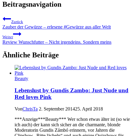
Beitragsnavigation
Zurück
Zauber der Gewürze – erlesene #Gewürze aus aller Welt
Weiter
Review Wunschfutter – Nicht irgendeins. Sondern meins
Ähnliche Beiträge
Beauty
Lebenslust by Gundis Zambo: Just Nude und
Red loves Pink
Von
ChrisTa
2. September 2014
25. April 2018
***Anzeige***Beauty*** Wer schon etwas älter ist (so wie
ich auch) der kann sich sicher an die charmante, blonde
Moderatorin Gundis Zámbó erinnern, vor Jahren die
Clipshow „Bitte lächeln“ und auch einige Quizshows für