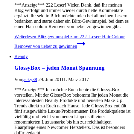
***Anzeige*** 222 Leser! Vielen Dank, daß Ihr meinen
Blog verfolgt und immer wieder durch nette Kommentare
ergänzt. Ihr seid toll! Ich möchte mich bei all meinen Lesern
bedanken und starte daher ein Blitz-Gewinnspiel, bei dem es
einen Hair colour Remover von ueber zu gewinnen gibt.
Weiterlesen
Blitzgewinnspiel zum 222. Leser: Hair Colour
Remover von ueber zu gewinnen
Beauty
GlossyBox – jeden Monat Spannung
Von
jacky38
29. Juni 2011
1. März 2017
***Anzeige*** Ich möchte Euch heute die Glossy-Box
vorstellen. Mit der GlossyBox bekommt Ihr jeden Monat die
interessantesten Beauty-Produkte und neuesten Make-Up-
Trends direkt zu Euch nach Hause. Jede GlossyBox enthält
fünf ausgewählte Luxus-Probiermuster. Die Produktpalette ist
vielfältig und reicht vom neuen Lippenstift einer
renommierten Luxusmarke bis hin zur reichhaltigen
Haarpflege eines Newcomer-Herstellers. Das ist besonders
dafür gedacht,…