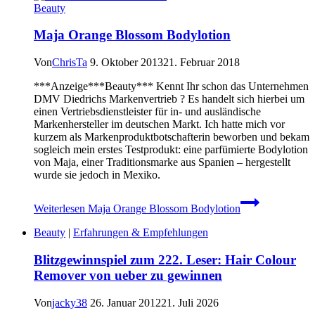
Beauty
Maja Orange Blossom Bodylotion
Von
ChrisTa
9. Oktober 2013
21. Februar 2018
***Anzeige***Beauty*** Kennt Ihr schon das Unternehmen
DMV Diedrichs Markenvertrieb ? Es handelt sich hierbei um
einen Vertriebsdienstleister für in- und ausländische
Markenhersteller im deutschen Markt. Ich hatte mich vor
kurzem als Markenproduktbotschafterin beworben und bekam
sogleich mein erstes Testprodukt: eine parfümierte Bodylotion
von Maja, einer Traditionsmarke aus Spanien – hergestellt
wurde sie jedoch in Mexiko.
Weiterlesen
Maja Orange Blossom Bodylotion
Beauty
|
Erfahrungen & Empfehlungen
Blitzgewinnspiel zum 222. Leser: Hair Colour
Remover von ueber zu gewinnen
Von
jacky38
26. Januar 2012
21. Juli 2026