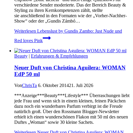
verschiedene Sender moderierte. Das der Bereich Beauty &
Styling zu ihren Kernkompetenzen zählt, stellte
sie anschließend in den Formaten wie der „Vorher-Nachher-
Show“ oder der „Gundis Zámbó…
Weiterlesen
Lebenslust by Gundis Zambo: Just Nude und
Red loves Pink
Beauty
|
Erfahrungen & Empfehlungen
Neuer Duft von Christina Aguilera: WOMAN
EdP 50 ml
Von
ChrisTa
6. Oktober 2014
21. Juli 2026
***Anzeige***Beauty***Lifestyle*** Überraschungen liebt
jede Frau und wenn sich in einem kleinen, feinen Päckchen
dazu noch ein wunderbares Parfum verbirgt ist die Freude
natürlich groß. Über den Rossmann Blogger-Newsletter
erhielt ich einen wunderschönen Flakon mit 50 ml des neuen
Duftes „Woman“ sowie 30 kleine Sachets.
Weiterlesen
Neuer Duft von Christina Aguilera: WOMAN