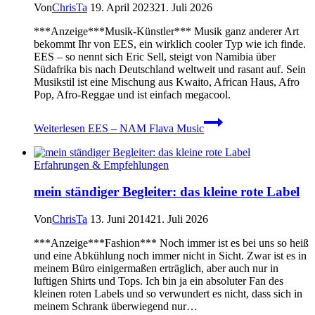
Von
ChrisTa
19. April 2023
21. Juli 2026
***Anzeige***Musik-Künstler*** Musik ganz anderer Art
bekommt Ihr von EES, ein wirklich cooler Typ wie ich finde.
EES – so nennt sich Eric Sell, steigt von Namibia über
Südafrika bis nach Deutschland weltweit und rasant auf. Sein
Musikstil ist eine Mischung aus Kwaito, African Haus, Afro
Pop, Afro-Reggae und ist einfach megacool.
Weiterlesen
EES – NAM Flava Music
Erfahrungen & Empfehlungen
mein ständiger Begleiter: das kleine rote Label
Von
ChrisTa
13. Juni 2014
21. Juli 2026
***Anzeige***Fashion*** Noch immer ist es bei uns so heiß
und eine Abkühlung noch immer nicht in Sicht. Zwar ist es in
meinem Büro einigermaßen erträglich, aber auch nur in
luftigen Shirts und Tops. Ich bin ja ein absoluter Fan des
kleinen roten Labels und so verwundert es nicht, dass sich in
meinem Schrank überwiegend nur…