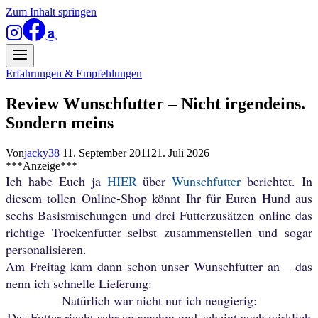
Zum Inhalt springen
Erfahrungen & Empfehlungen
Review Wunschfutter – Nicht irgendeins.
Sondern meins
Von
jacky38
11. September 2011
21. Juli 2026
***Anzeige***
Ich habe Euch ja
HIER
über
Wunschfutter
berichtet. In
diesem tollen Online-Shop könnt Ihr für Euren Hund aus
sechs Basismischungen und drei Futterzusätzen online das
richtige Trockenfutter selbst zusammenstellen und sogar
personalisieren.
Am Freitag kam dann schon unser Wunschfutter an – das
nenn ich schnelle Lieferung:
Natürlich war nicht nur ich neugierig:
Das Futter riecht sehr angenehm und scheint auch wirklich