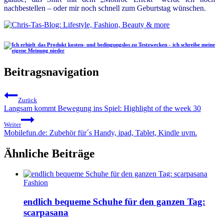
nachbestellen – oder mir noch schnell zum Geburtstag wünschen.
Beitragsnavigation
Zurück
Langsam kommt Bewegung ins Spiel: Highlight of the week 30
Weiter
Mobilefun.de: Zubehör für´s Handy, ipad, Tablet, Kindle uvm.
Ähnliche Beiträge
Fashion
endlich bequeme Schuhe für den ganzen Tag:
scarpasana