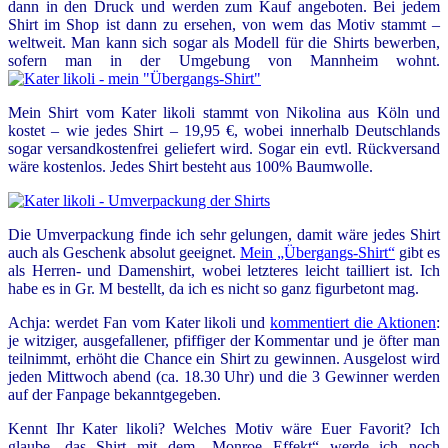
dann in den Druck und werden zum Kauf angeboten. Bei jedem
Shirt im Shop ist dann zu ersehen, von wem das Motiv stammt –
weltweit. Man kann sich sogar als Modell für die Shirts bewerben,
sofern man in der Umgebung von Mannheim wohnt.
Mein Shirt vom Kater likoli stammt von Nikolina aus Köln und
kostet – wie jedes Shirt – 19,95 €, wobei innerhalb Deutschlands
sogar versandkostenfrei geliefert wird. Sogar ein evtl. Rückversand
wäre kostenlos. Jedes Shirt besteht aus 100% Baumwolle.
Die Umverpackung finde ich sehr gelungen, damit wäre jedes Shirt
auch als Geschenk absolut geeignet.
Mein „Übergangs-Shirt“
gibt es
als Herren- und Damenshirt, wobei letzteres leicht tailliert ist. Ich
habe es in Gr. M bestellt, da ich es nicht so ganz figurbetont mag.
Achja: werdet Fan vom Kater likoli und
kommentiert die Aktionen
:
je witziger, ausgefallener, pfiffiger der Kommentar und je öfter man
teilnimmt, erhöht die Chance ein Shirt zu gewinnen. Ausgelost wird
jeden Mittwoch abend (ca. 18.30 Uhr) und die 3 Gewinner werden
auf der Fanpage bekanntgegeben.
Kennt Ihr Kater likoli? Welches Motiv wäre Euer Favorit? Ich
glaube, das Shirt mit dem „Monroe Effekt“ werde ich noch