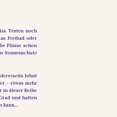
das Testen noch
as Freibad oder
die Flüsse schon
in Sonnenschutz
ndererseits lohnt
eer – etwas mehr
 in dieser Reihe
0 Grad und hatten
en kann…