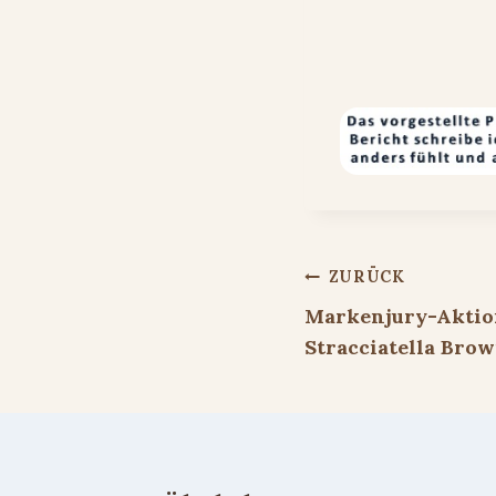
Beitragsnavigat
ZURÜCK
Markenjury-Aktion
Stracciatella Bro