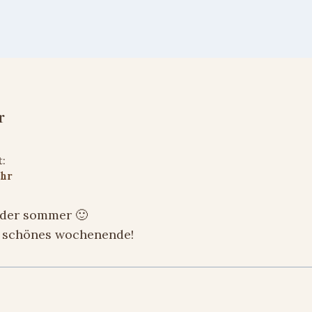
r
t:
Uhr
h der sommer 🙂
n schönes wochenende!