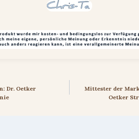
ion
: Dr. Oetker
Mittester der Mark
wnie
Oetker Str