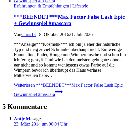
Erfahrungen & Empfehlungen
|
Lifestyle
***BEENDET***Max Factor False Lash Epic
+ Gewinnspiel #mascara
Von
ChrisTa
18. Oktober 2016
21. Juli 2026
***Anzeige***Kosmetik*** Ich bin ja eher der natürliche
Typ und mag zuviel Schminke überhaupt nicht. Ein wenige
Foundation, Puder, Rouge und Wimperntusche und schon bin
ich fertig gestylt. Und wie bei den meisten geht ganz ohne ja
gar nicht und so kommt wenigstens etwas Farbe auf die
Wimpern bevor ich überhaupt das Haus verlasse.
Mittlerweilen habe…
Weiterlesen
***BEENDET***Max Factor False Lash Epic +
Gewinnspiel #mascara
5 Kommentare
Antje M.
sagt:
23. März 2014 um 00:04 Uhr