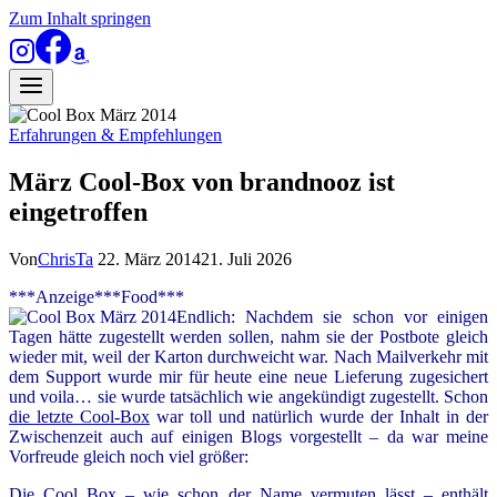
Zum Inhalt springen
Erfahrungen & Empfehlungen
März Cool-Box von brandnooz ist
eingetroffen
Von
ChrisTa
22. März 2014
21. Juli 2026
***Anzeige***Food***
Endlich: Nachdem sie schon vor einigen
Tagen hätte zugestellt werden sollen, nahm sie der Postbote gleich
wieder mit, weil der Karton durchweicht war. Nach Mailverkehr mit
dem Support wurde mir für heute eine neue Lieferung zugesichert
und voila… sie wurde tatsächlich wie angekündigt zugestellt. Schon
die letzte Cool-Box
war toll und natürlich wurde der Inhalt in der
Zwischenzeit auch auf einigen Blogs vorgestellt – da war meine
Vorfreude gleich noch viel größer:
Die Cool Box – wie schon der Name vermuten lässt – enthält