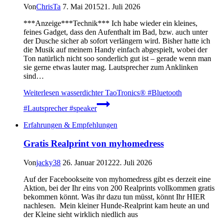
Von
ChrisTa
7. Mai 2015
21. Juli 2026
***Anzeige***Technik*** Ich habe wieder ein kleines,
feines Gadget, dass den Aufenthalt im Bad, bzw. auch unter
der Dusche sicher ab sofort verlängern wird. Bisher hatte ich
die Musik auf meinem Handy einfach abgespielt, wobei der
Ton natürlich nicht soo sonderlich gut ist – gerade wenn man
sie gerne etwas lauter mag. Lautsprecher zum Anklinken
sind…
Weiterlesen
wasserdichter TaoTronics® #Bluetooth
#Lautsprecher #speaker
Erfahrungen & Empfehlungen
Gratis Realprint von myhomedress
Von
jacky38
26. Januar 2012
22. Juli 2026
Auf der Facebookseite von myhomedress gibt es derzeit eine
Aktion, bei der Ihr eins von 200 Realprints vollkommen gratis
bekommen könnt. Was ihr dazu tun müsst, könnt Ihr HIER
nachlesen. Mein kleiner Hunde-Realprint kam heute an und
der Kleine sieht wirklich niedlich aus