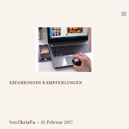
Zum
Inhalt
springen
ERFAHRUNGEN & EMPFEHLUNGEN
Meine Fotos auf Aluminium
#smartphoto #Fotoprodukt
Von
ChrisTa
13. Februar 2017