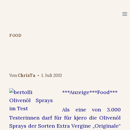
Zum
Inhalt
springen
FOOD
Produkttest Kjero: Bertolli
Olivenöl Sprays
Von
ChrisTa
1. Juli 2013
***Anzeige***Food***
Als eine von 3.000
Testerinnen darf für für kjero die Olivenöl
Sprays der Sorten Extra Vergine „Originale“