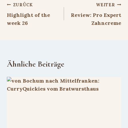
Beitragsnavigation
ZURÜCK
WEITER
Highlight of the
Review: Pro Expert
week 26
Zahncreme
Ähnliche Beiträge