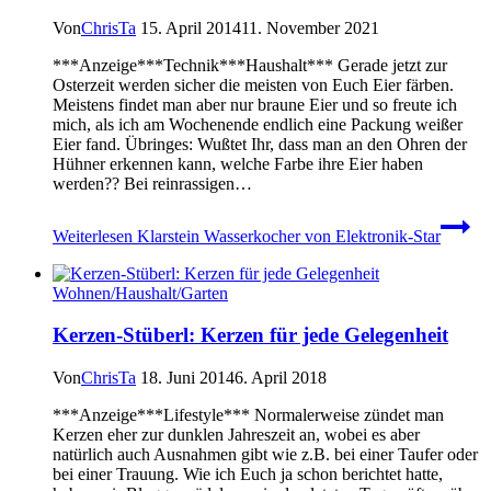
Von
ChrisTa
15. April 2014
11. November 2021
***Anzeige***Technik***Haushalt*** Gerade jetzt zur
Osterzeit werden sicher die meisten von Euch Eier färben.
Meistens findet man aber nur braune Eier und so freute ich
mich, als ich am Wochenende endlich eine Packung weißer
Eier fand. Übringes: Wußtet Ihr, dass man an den Ohren der
Hühner erkennen kann, welche Farbe ihre Eier haben
werden?? Bei reinrassigen…
Weiterlesen
Klarstein Wasserkocher von Elektronik-Star
Wohnen/Haushalt/Garten
Kerzen-Stüberl: Kerzen für jede Gelegenheit
Von
ChrisTa
18. Juni 2014
6. April 2018
***Anzeige***Lifestyle*** Normalerweise zündet man
Kerzen eher zur dunklen Jahreszeit an, wobei es aber
natürlich auch Ausnahmen gibt wie z.B. bei einer Taufer oder
bei einer Trauung. Wie ich Euch ja schon berichtet hatte,