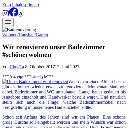
Zum Inhalt springen
Wohnen/Haushalt/Garten
Wir renovieren unser Badezimmer
#schönerwohnen
Von
ChrisTa
8. Oktober 2017
12. Juni 2023
***Anzeige***Lifestyle***
Wenn man einen Altbau besitzt
gibt es immer wieder etwas zu renovieren. Momentan sind wir
dabei, Badezimmer und WC umzubauen. Lange hat es gedauert bis
Angebote eingeholt und Handwerker bestellt waren. Und natürlich
stellte sich auch die Frage, welche Badezimmermöbel nach
Fertigstellung in unser neues Bad einziehen sollte.
Schon seit Anfang des Jahren sind wir am Planen. Eine schöne
große Dusche soll eingebaut werden und mein Wunsch war schon
immer ein
schönes, großes Glaswaschbecken
.
Und da wir wegen