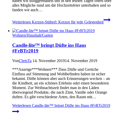
haben wir Bloggermädels uns in den letzten Tagen öfters über
alles Mögliche rund um die Hochzeitsfeier unterhalten und so
fanden wir auch…
Weiterlesen
Kerzen-Stüberl: Kerzen für jede Gelegenheit
Wohnen/Haushalt/Garten
Candle-lite™ bringt Düfte ins Haus
#FrBTr2019
Von
ChrisTa
14. November 2019
14. November 2019
***Anzeige***Wohnen*** Dass Düfte und Gerüche
Einfluss auf Stimmung und Wohlbefinden haben ist sicher
bekannt. Düfte können aber auch Erinnerungen wecken – an
die Kindheit, an ein schönes Erlebnis oder einen besonderen
Moment. Zur Weihnachtszeit findet man in den Läden
überwiegend Produkte, die nach Zimt, Vanille oder Orange
duften. Es gibt verschiedene Arten, den Raum mit…
Weiterlesen
Candle-lite™ bringt Düfte ins Haus #FrBTr2019