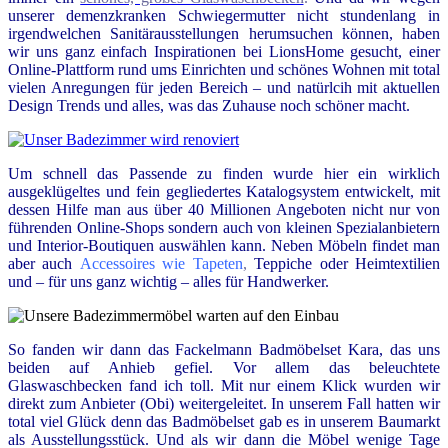
unserer demenzkranken Schwiegermutter nicht stundenlang in
irgendwelchen Sanitärausstellungen herumsuchen können, haben
wir uns ganz einfach Inspirationen bei LionsHome gesucht, einer
Online-Plattform rund ums Einrichten und schönes Wohnen mit total
vielen Anregungen für jeden Bereich – und natürlcih mit aktuellen
Design Trends und alles, was das Zuhause noch schöner macht.
Um schnell das Passende zu finden wurde hier ein wirklich
ausgeklügeltes und fein gegliedertes Katalogsystem entwickelt, mit
dessen Hilfe man aus über 40 Millionen Angeboten nicht nur von
führenden Online-Shops sondern auch von kleinen Spezialanbietern
und Interior-Boutiquen auswählen kann. Neben Möbeln findet man
aber auch
Accessoires wie Tapeten
,
Teppiche oder Heimtextilien
und – für uns ganz wichtig – alles für Handwerker.
So fanden wir dann das Fackelmann Badmöbelset Kara, das uns
beiden auf Anhieb gefiel. Vor allem das beleuchtete
Glaswaschbecken fand ich toll. Mit nur einem Klick wurden wir
direkt zum Anbieter (Obi) weitergeleitet. In unserem Fall hatten wir
total viel Glück denn das Badmöbelset gab es in unserem Baumarkt
als Ausstellungsstück. Und als wir dann die Möbel wenige Tage