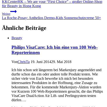
KKCenterHK – We are your “First Choice” – großer Online-Shop
für Beauty in Hong Kong
Weiter
La Roche-Posay: Anthelios Dermo-Kids Sonnenschutzcreme 50+
Ähnliche Beiträge
Beauty
Philips VisaCare: Ich bin eine von 100 Web-
Reporterinnen
Von
ChrisTa
19. Juni 2014
29. Mai 2018
Ich bin schon seit längerem bei Markenjury angemeldet und
durfte schon das ein oder andere tolle Produkt testen. Wie
sicher viele von Euch bewerbe ich mich bei besonders
interessanten Produkten in der Hoffnung, eine Zusage zu
bekommen. Für die kommende Markenjury-Aktion wurden
vor Kurzem 100 Web-Reporterinnen gesucht, die das Philips
VisaCare DualAction Air Lift- und Peelingsystem testen
dürfen….