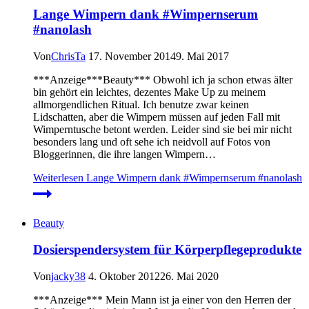
Lange Wimpern dank #Wimpernserum
#nanolash
Von
ChrisTa
17. November 2014
9. Mai 2017
***Anzeige***Beauty*** Obwohl ich ja schon etwas älter
bin gehört ein leichtes, dezentes Make Up zu meinem
allmorgendlichen Ritual. Ich benutze zwar keinen
Lidschatten, aber die Wimpern müssen auf jeden Fall mit
Wimperntusche betont werden. Leider sind sie bei mir nicht
besonders lang und oft sehe ich neidvoll auf Fotos von
Bloggerinnen, die ihre langen Wimpern…
Weiterlesen
Lange Wimpern dank #Wimpernserum #nanolash
Beauty
Dosierspendersystem für Körperpflegeprodukte
Von
jacky38
4. Oktober 2012
26. Mai 2020
***Anzeige*** Mein Mann ist ja einer von den Herren der