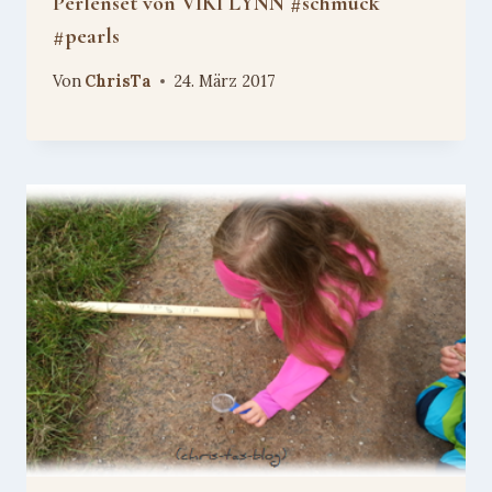
Perlenset von VIKI LYNN #schmuck
#pearls
Von
ChrisTa
24. März 2017