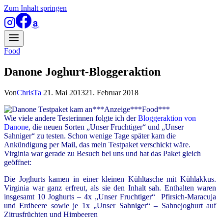
Zum Inhalt springen
Food
Danone Joghurt-Bloggeraktion
Von
ChrisTa
21. Mai 2013
21. Februar 2018
***Anzeige***Food***
Wie viele andere Testerinnen folgte ich der
Bloggeraktion von
Danone
, die neuen Sorten „Unser Fruchtiger“ und „Unser
Sahniger“ zu testen. Schon wenige Tage später kam die
Ankündigung per Mail, das mein Testpaket verschickt wäre.
Virginia war gerade zu Besuch bei uns und hat das Paket gleich
geöffnet:
Die Joghurts kamen in einer kleinen Kühltasche mit Kühlakkus.
Virginia war ganz erfreut, als sie den Inhalt sah. Enthalten waren
insgesamt 10 Joghurts – 4x „Unser Fruchtiger“ Pfirsich-Maracuja
und Erdbeere sowie je 1x „Unser Sahniger“ – Sahnejoghurt auf
Zitrusfrüchten und Himbeeren