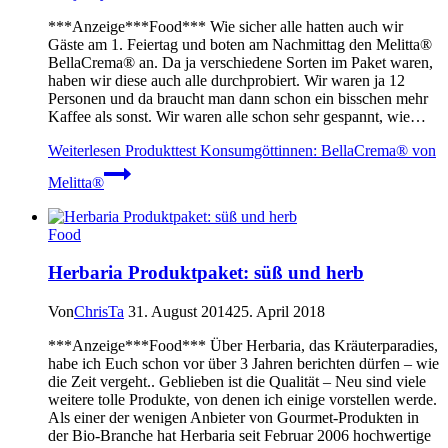
***Anzeige***Food*** Wie sicher alle hatten auch wir
Gäste am 1. Feiertag und boten am Nachmittag den Melitta®
BellaCrema® an. Da ja verschiedene Sorten im Paket waren,
haben wir diese auch alle durchprobiert. Wir waren ja 12
Personen und da braucht man dann schon ein bisschen mehr
Kaffee als sonst. Wir waren alle schon sehr gespannt, wie…
Weiterlesen
Produkttest Konsumgöttinnen: BellaCrema® von
Melitta®
Food
Herbaria Produktpaket: süß und herb
Von
ChrisTa
31. August 2014
25. April 2018
***Anzeige***Food*** Über Herbaria, das Kräuterparadies,
habe ich Euch schon vor über 3 Jahren berichten dürfen – wie
die Zeit vergeht.. Geblieben ist die Qualität – Neu sind viele
weitere tolle Produkte, von denen ich einige vorstellen werde.
Als einer der wenigen Anbieter von Gourmet-Produkten in
der Bio-Branche hat Herbaria seit Februar 2006 hochwertige