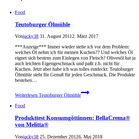
Food
Teutoburger Ölmühle
Von
jacky38
31. August 2011
2. März 2017
***Anzeige*** Immer wieder stehe ich vor dem Problem:
welches Öl nehm ich für meinen Kuchen?? Und welches Öl
eignet sich bestens zum Einlegen von Fleisch? Olivenöl hat ja
auch leichten Eigengeschmack und paßt z.b. nicht für
Kuchen. Jetzt aber habe ich was tolles entdeckt: Teutoburger
Ölmühle steht für Genuß für jeden Geschmack. Die Produkte
bestehen…
Weiterlesen
Teutoburger Ölmühle
Food
Produkttest Konsumgöttinnen: BellaCrema®
von Melitta®
Von
jacky38
25. Dezember 2012
6. Mai 2018