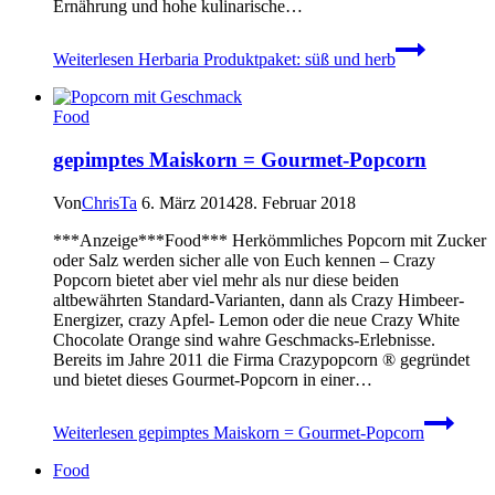
Ernährung und hohe kulinarische…
Weiterlesen
Herbaria Produktpaket: süß und herb
Food
gepimptes Maiskorn = Gourmet-Popcorn
Von
ChrisTa
6. März 2014
28. Februar 2018
***Anzeige***Food*** Herkömmliches Popcorn mit Zucker
oder Salz werden sicher alle von Euch kennen – Crazy
Popcorn bietet aber viel mehr als nur diese beiden
altbewährten Standard-Varianten, dann als Crazy Himbeer-
Energizer, crazy Apfel- Lemon oder die neue Crazy White
Chocolate Orange sind wahre Geschmacks-Erlebnisse.
Bereits im Jahre 2011 die Firma Crazypopcorn ® gegründet
und bietet dieses Gourmet-Popcorn in einer…
Weiterlesen
gepimptes Maiskorn = Gourmet-Popcorn
Food