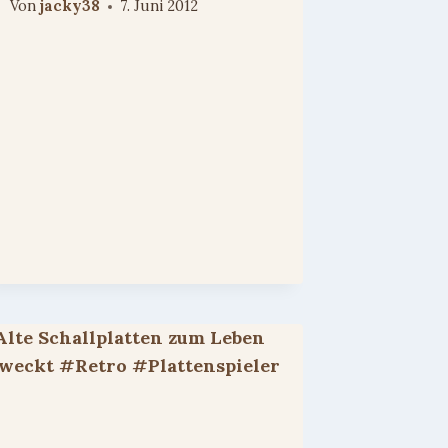
Von
jacky38
7. Juni 2012