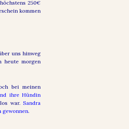
d höchstens 250€
Vorschein kommen
 über uns hinweg
ch heute morgen
noch bei meinen
und ihre Hündin
los war.
Sandra
en gewonnen
.