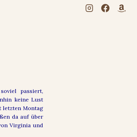
oviel passiert,
hnhin keine Lust
t letzten Montag
eßen da auf über
von Virginia und