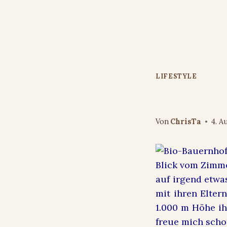
Zum
Inhalt
springen
LIFESTYLE
Highlight o
Von
ChrisTa
4. A
auf irgend etwa
mit ihren Elter
1.000 m Höhe ih
freue mich sch