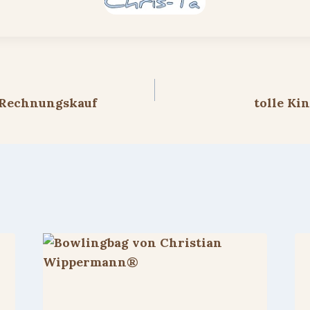
ion
 Rechnungskauf
tolle Ki