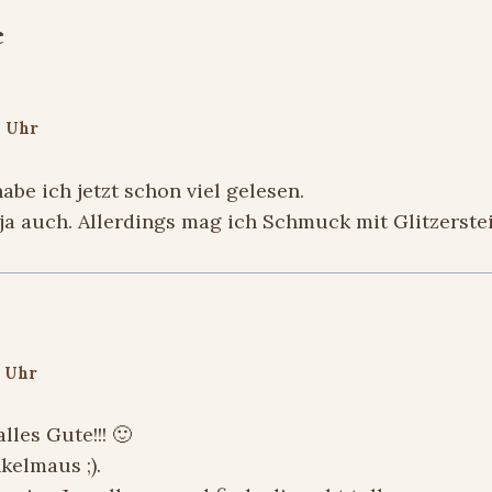
e
6 Uhr
abe ich jetzt schon viel gelesen.
ja auch. Allerdings mag ich Schmuck mit Glitzerste
4 Uhr
les Gute!!! 🙂
kelmaus ;).