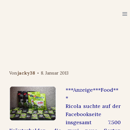
Zum
Inhalt
springen
FOOD
Ich bin jetzt auch ein Ricola
Kräuterheld – oder eher
Kräuterheldin
Von
jacky38
8. Januar 2013
***Anzeige***Food**
*
Ricola suchte auf der
Facebookseite
insgesamt 7.500