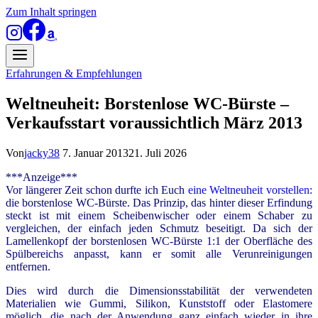
Zum Inhalt springen
Erfahrungen & Empfehlungen
Weltneuheit: Borstenlose WC-Bürste –
Verkaufsstart voraussichtlich März 2013
Von
jacky38
7. Januar 2013
21. Juli 2026
***Anzeige***
Vor längerer Zeit schon durfte ich Euch
eine Weltneuheit vorstellen
:
die borstenlose WC-Bürste. Das Prinzip, das hinter dieser Erfindung
steckt ist mit einem Scheibenwischer oder einem Schaber zu
vergleichen, der einfach jeden Schmutz beseitigt. Da sich der
Lamellenkopf der borstenlosen WC-Bürste 1:1 der Oberfläche des
Spülbereichs anpasst, kann er somit alle Verunreinigungen
entfernen.
Dies wird durch die Dimensionsstabilität der verwendeten
Materialien wie Gummi, Silikon, Kunststoff oder Elastomere
möglich, die nach der Anwendung ganz einfach wieder in ihre