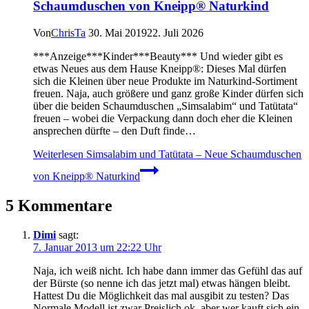
Schaumduschen von Kneipp® Naturkind
Von
ChrisTa
30. Mai 2019
22. Juli 2026
***Anzeige***Kinder***Beauty*** Und wieder gibt es
etwas Neues aus dem Hause Kneipp®: Dieses Mal dürfen
sich die Kleinen über neue Produkte im Naturkind-Sortiment
freuen. Naja, auch größere und ganz große Kinder dürfen sich
über die beiden Schaumduschen „Simsalabim“ und Tatütata“
freuen – wobei die Verpackung dann doch eher die Kleinen
ansprechen dürfte – den Duft finde…
Weiterlesen
Simsalabim und Tatütata – Neue Schaumduschen
von Kneipp® Naturkind
5 Kommentare
Dimi
sagt:
7. Januar 2013 um 22:22 Uhr
Naja, ich weiß nicht. Ich habe dann immer das Gefühl das auf
der Bürste (so nenne ich das jetzt mal) etwas hängen bleibt.
Hattest Du die Möglichkeit das mal ausgibit zu testen? Das
Normale Modell ist zwar Preislich ok, aber wer kauft sich ein