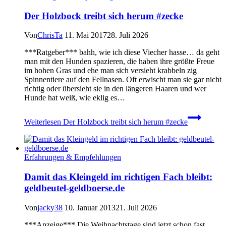
Der Holzbock treibt sich herum #zecke
Von
ChrisTa
11. Mai 2017
28. Juli 2026
***Ratgeber*** bahh, wie ich diese Viecher hasse… da geht
man mit den Hunden spazieren, die haben ihre größte Freue
im hohen Gras und ehe man sich versieht krabbeln zig
Spinnentiere auf den Fellnasen. Oft erwischt man sie gar nicht
richtig oder übersieht sie in den längeren Haaren und wer
Hunde hat weiß, wie eklig es…
Weiterlesen
Der Holzbock treibt sich herum #zecke
Erfahrungen & Empfehlungen
Damit das Kleingeld im richtigen Fach bleibt:
geldbeutel-geldboerse.de
Von
jacky38
10. Januar 2013
21. Juli 2026
***Anzeige*** Die Weihnachtstage sind jetzt schon fast