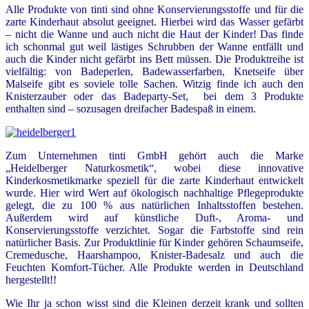
Alle Produkte von tinti sind ohne Konservierungsstoffe und für die
zarte Kinderhaut absolut geeignet. Hierbei wird das Wasser gefärbt
– nicht die Wanne und auch nicht die Haut der Kinder! Das finde
ich schonmal gut weil lästiges Schrubben der Wanne entfällt und
auch die Kinder nicht gefärbt ins Bett müssen. Die Produktreihe ist
vielfältig: von Badeperlen, Badewasserfarben, Knetseife über
Malseife gibt es soviele tolle Sachen. Witzig finde ich auch den
Knisterzauber oder das Badeparty-Set, bei dem 3 Produkte
enthalten sind – sozusagen dreifacher Badespaß in einem.
Zum Unternehmen tinti GmbH gehört auch die Marke
„Heidelberger Naturkosmetik“, wobei diese innovative
Kinderkosmetikmarke speziell für die zarte Kinderhaut entwickelt
wurde. Hier wird Wert auf ökologisch nachhaltige Pflegeprodukte
gelegt, die zu 100 % aus natürlichen Inhaltsstoffen bestehen.
Außerdem wird auf künstliche Duft-, Aroma- und
Konservierungsstoffe verzichtet. Sogar die Farbstoffe sind rein
natürlicher Basis. Zur Produktlinie für Kinder gehören Schaumseife,
Cremedusche, Haarshampoo, Knister-Badesalz und auch die
Feuchten Komfort-Tücher. Alle Produkte werden in Deutschland
hergestellt!!
Wie Ihr ja schon wisst sind die Kleinen derzeit krank und sollten