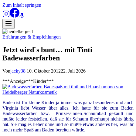
Zum Inhalt springen
Erfahrungen & Empfehlungen
Jetzt wird`s bunt… mit Tinti
Badewasserfarben
Von
jacky38
10. Oktober 2012
22. Juli 2026
***Anzeige***Kinder***
Baden ist für kleine Kinder ja immer was ganz besonderes und auch
Virginia liebt Wasser über alles. Ich hatte für sie zum Baden
Badewasserfarben bzw. Prinzessinnen-Schaumbad gekauft und
mußte leider fests
tellen, daß sie für Schaum überhaupt nichts übrig
hat. Sie mag es lieber ohne und so mußte etwas anderes her, was ihr
noch
mehr Spaß am Baden
bereiten würde.