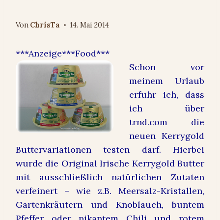
endlich kann ich mitreden…
Von
ChrisTa
14. Mai 2014
***Anzeige***Food***
Schon vor
meinem Urlaub
erfuhr ich, dass
ich über
trnd.com die
neuen Kerrygold
Buttervariationen testen darf. Hierbei
wurde die Original Irische Kerrygold Butter
mit aus­schließlich natürlichen Zutaten
verfeinert – wie z.B. Meersalz-
Kristallen,
Gartenkräutern und Knoblauch, buntem
Pfeffer oder pikantem Chili und rotem