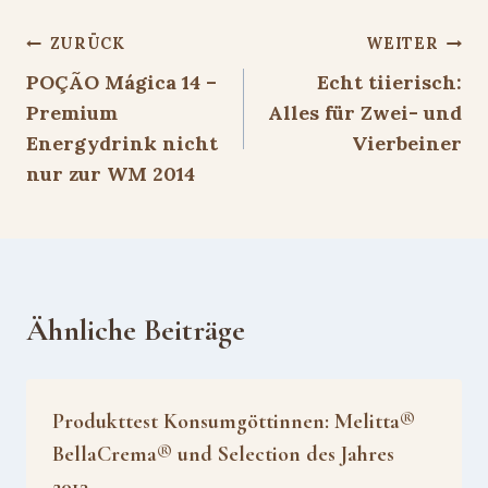
Beitragsnavigation
ZURÜCK
WEITER
POÇÃO Mágica 14 –
Echt tiierisch:
Premium
Alles für Zwei- und
Energydrink nicht
Vierbeiner
nur zur WM 2014
Ähnliche Beiträge
Produkttest Konsumgöttinnen: Melitta®
BellaCrema® und Selection des Jahres
2013