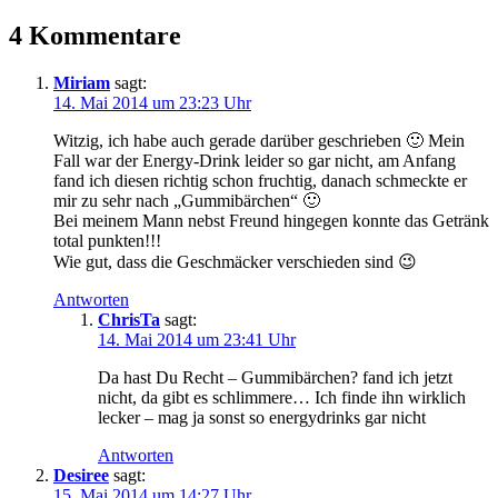
4 Kommentare
Miriam
sagt:
14. Mai 2014 um 23:23 Uhr
Witzig, ich habe auch gerade darüber geschrieben 🙂 Mein
Fall war der Energy-Drink leider so gar nicht, am Anfang
fand ich diesen richtig schon fruchtig, danach schmeckte er
mir zu sehr nach „Gummibärchen“ 🙂
Bei meinem Mann nebst Freund hingegen konnte das Getränk
total punkten!!!
Wie gut, dass die Geschmäcker verschieden sind 😉
Antworten
ChrisTa
sagt:
14. Mai 2014 um 23:41 Uhr
Da hast Du Recht – Gummibärchen? fand ich jetzt
nicht, da gibt es schlimmere… Ich finde ihn wirklich
lecker – mag ja sonst so energydrinks gar nicht
Antworten
Desiree
sagt:
15. Mai 2014 um 14:27 Uhr