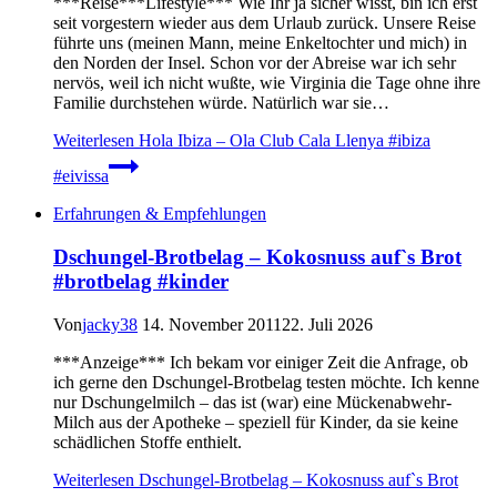
***Reise***Lifestyle*** Wie Ihr ja sicher wisst, bin ich erst
seit vorgestern wieder aus dem Urlaub zurück. Unsere Reise
führte uns (meinen Mann, meine Enkeltochter und mich) in
den Norden der Insel. Schon vor der Abreise war ich sehr
nervös, weil ich nicht wußte, wie Virginia die Tage ohne ihre
Familie durchstehen würde. Natürlich war sie…
Weiterlesen
Hola Ibiza – Ola Club Cala Llenya #ibiza
#eivissa
Erfahrungen & Empfehlungen
Dschungel-Brotbelag – Kokosnuss auf`s Brot
#brotbelag #kinder
Von
jacky38
14. November 2011
22. Juli 2026
***Anzeige*** Ich bekam vor einiger Zeit die Anfrage, ob
ich gerne den Dschungel-Brotbelag testen möchte. Ich kenne
nur Dschungelmilch – das ist (war) eine Mückenabwehr-
Milch aus der Apotheke – speziell für Kinder, da sie keine
schädlichen Stoffe enthielt.
Weiterlesen
Dschungel-Brotbelag – Kokosnuss auf`s Brot