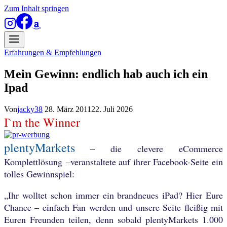
Zum Inhalt springen
Erfahrungen & Empfehlungen
Mein Gewinn: endlich hab auch ich ein
Ipad
Von
jacky38
28. März 2011
22. Juli 2026
I`m the Winner
plentyMarkets
– die clevere eCommerce
Komplettlösung –
veranstaltete auf ihrer
Facebook-Seite ein
tolles Gewinnspiel:
„Ihr wolltet schon immer ein brandneues iPad? Hier Eure
Chance – einfach Fan werd
en und unsere Seite fleißig mit
Euren Freunden teilen, denn sobald plentyMarkets 1.000