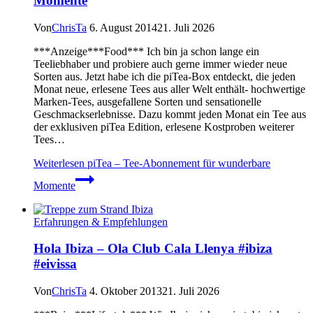
Momente
Von
ChrisTa
6. August 2014
21. Juli 2026
***Anzeige***Food*** Ich bin ja schon lange ein
Teeliebhaber und probiere auch gerne immer wieder neue
Sorten aus. Jetzt habe ich die piTea-Box entdeckt, die jeden
Monat neue, erlesene Tees aus aller Welt enthält- hochwertige
Marken-Tees, ausgefallene Sorten und sensationelle
Geschmackserlebnisse. Dazu kommt jeden Monat ein Tee aus
der exklusiven piTea Edition, erlesene Kostproben weiterer
Tees…
Weiterlesen
piTea – Tee-Abonnement für wunderbare
Momente
Erfahrungen & Empfehlungen
Hola Ibiza – Ola Club Cala Llenya #ibiza
#eivissa
Von
ChrisTa
4. Oktober 2013
21. Juli 2026