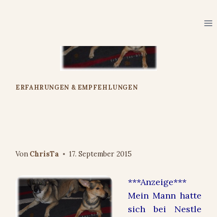
Zum
Inhalt
springen
ERFAHRUNGEN & EMPFEHLUNGEN
#Purina® PRO PLAN®
Produkttester #hundefutter
Von
ChrisTa
17. September 2015
***Anzeige***
Mein Mann hatte
sich bei Nestle