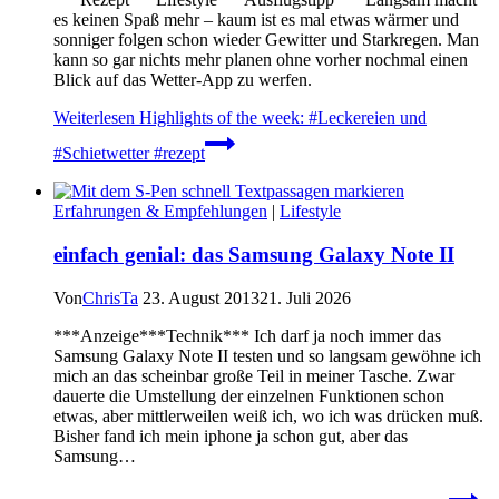
es keinen Spaß mehr – kaum ist es mal etwas wärmer und
sonniger folgen schon wieder Gewitter und Starkregen. Man
kann so gar nichts mehr planen ohne vorher nochmal einen
Blick auf das Wetter-App zu werfen.
Weiterlesen
Highlights of the week: #Leckereien und
#Schietwetter #rezept
Erfahrungen & Empfehlungen
|
Lifestyle
einfach genial: das Samsung Galaxy Note II
Von
ChrisTa
23. August 2013
21. Juli 2026
***Anzeige***Technik*** Ich darf ja noch immer das
Samsung Galaxy Note II testen und so langsam gewöhne ich
mich an das scheinbar große Teil in meiner Tasche. Zwar
dauerte die Umstellung der einzelnen Funktionen schon
etwas, aber mittlerweilen weiß ich, wo ich was drücken muß.
Bisher fand ich mein iphone ja schon gut, aber das
Samsung…