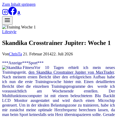
Zum Inhalt springen
Lifestyle
Skandika Crosstrainer Jupiter: Woche 1
Von
ChrisTa
21. Februar 2014
22. Juli 2026
***Anzeige***Sport***
Vor 10 Tagen erhielt ich mein neues
Trainingsgerät,
den
Skandika Crosstrainer
Jupiter von
MaxTrader
.
Nach meinem ersten Bericht über den erfolgreichen Aufbau habe
ich nun die erste Trainingswoche hinter mir. Einen detaillierten
Bericht über die einzelnen Trainingsprogramme des werde ich
voraussichtlich am Wochenende erstellen.
Der
Multifunktionscomputer ist mit einem beleuchtetem Blu Backlit
LCD Monitor ausgestattet und wird durch einen Microchip
gesteuert. Um in der idealen Belastungszone zu trainieren, habe ich
mir zunächst meine optimale Herzfrequenz berechnen lassen, da
man beim Sport keinesfalls sein Herz überstrapazieren sollte. Gerade