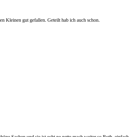
en Kleinen gut gefallen. Geteilt hab ich auch schon.
öne Sachen und sie ist echt ne nette,mach weiter so Ruth ,einfach