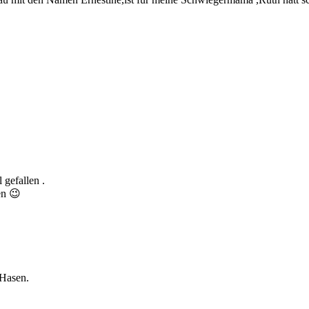
 gefallen .
en 😉
 Hasen.