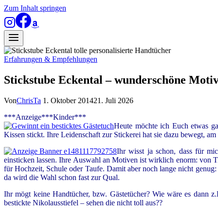
Zum Inhalt springen
Erfahrungen & Empfehlungen
Stickstube Eckental – wunderschöne Moti
Von
ChrisTa
1. Oktober 2014
21. Juli 2026
***Anzeige***Kinder***
Heute möchte ich Euch etwas gan
Kissen stickt. Ihre Leidenschaft zur Stickerei hat sie dazu bewegt,
Ihr wisst ja schon, dass für m
einsticken lassen. Ihre Auswahl an Motiven ist wirklich enorm: von T
für Hochzeit, Schule oder Taufe. Damit aber noch lange nicht genug:
da wird die Wahl schon fast zur Qual.
Ihr mögt keine Handtücher, bzw. Gästetücher? Wie wäre es dann z.B
bestickte Nikolausstiefel – sehen die nicht toll aus??