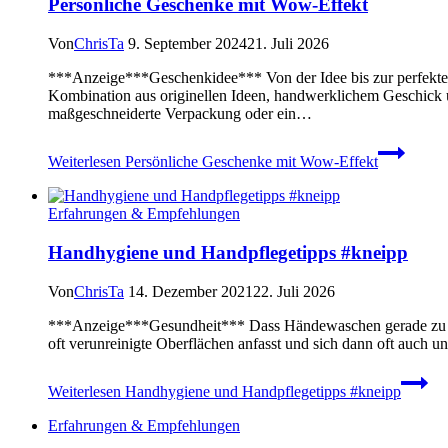
Persönliche Geschenke mit Wow-Effekt
Von
ChrisTa
9. September 2024
21. Juli 2026
***Anzeige***Geschenkidee*** Von der Idee bis zur perfekten U
Kombination aus originellen Ideen, handwerklichem Geschick un
maßgeschneiderte Verpackung oder ein…
Weiterlesen
Persönliche Geschenke mit Wow-Effekt
Erfahrungen & Empfehlungen
Handhygiene und Handpflegetipps #kneipp
Von
ChrisTa
14. Dezember 2021
22. Juli 2026
***Anzeige***Gesundheit*** Dass Händewaschen gerade zu Coro
oft verunreinigte Oberflächen anfasst und sich dann oft auch 
Weiterlesen
Handhygiene und Handpflegetipps #kneipp
Erfahrungen & Empfehlungen