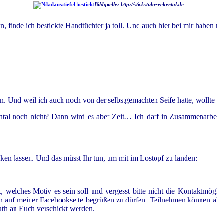
Bildquelle: http://stickstube-eckental.de
inde ich bestickte Handtüchter ja toll. Und auch hier bei mir haben m
eben. Und weil ich auch noch von der selbstgemachten Seife hatte, wollt
ental noch nicht? Dann wird es aber Zeit… Ich darf in Zusammenarbe
ken lassen. Und das müsst Ihr tun, um mit im Lostopf zu landen:
 welches Motiv es sein soll und vergesst bitte nicht die Kontaktmögl
an auf meiner
Facebookseite
begrüßen zu dürfen. Teilnehmen können alle
Ruth an Euch verschickt werden.