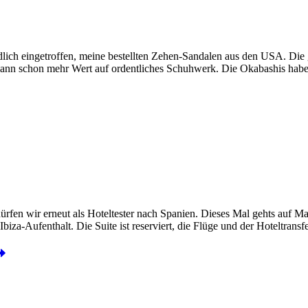
ch eingetroffen, meine bestellten Zehen-Sandalen aus den USA. Die g
er dann schon mehr Wert auf ordentliches Schuhwerk. Die Okabashis ha
en wir erneut als Hoteltester nach Spanien. Dieses Mal gehts auf Mal
iza-Aufenthalt. Die Suite ist reserviert, die Flüge und der Hoteltrans