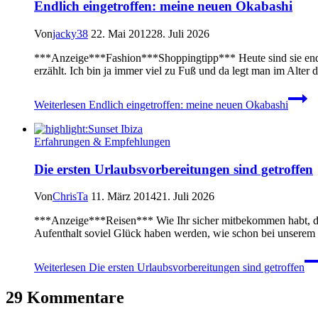
Endlich eingetroffen: meine neuen Okabashi
Von
jacky38
22. Mai 2012
28. Juli 2026
***Anzeige***Fashion***Shoppingtipp*** Heute sind sie endli
erzählt. Ich bin ja immer viel zu Fuß und da legt man im Alt
Weiterlesen
Endlich eingetroffen: meine neuen Okabashi
Erfahrungen & Empfehlungen
Die ersten Urlaubsvorbereitungen sind getroffen
Von
ChrisTa
11. März 2014
21. Juli 2026
***Anzeige***Reisen*** Wie Ihr sicher mitbekommen habt, dürf
Aufenthalt soviel Glück haben werden, wie schon bei unserem Ib
Weiterlesen
Die ersten Urlaubsvorbereitungen sind getroffen
29 Kommentare