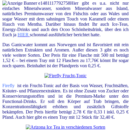
Hier gibt es u.a. nicht nur
einfaches Mineralwasser, sondern Mineralwasser aus Island,
natürliches Premiumwasser von den Fidschis oder aus Wales und
sogar Wasser mit dem sahningen Touch von Karamell oder einem
Hauch von Mentha. Darüber hinaus findet Ihr auch Ice-Teas,
Energy-Drinks und auch den Ocoo Schönheitsdrink, über den ich
Euch ja
HIER
schonmal ausführlicher berichtet hatte.
Das
Ganicwater
kommt aus Norwegen und ist flavorisiert mit rein
natürlichen Extrakten und Aromen. Außer diesen 3 gibt es noch
viele weitere Sorten. Der Preis für eine Flasche mit 500 ml beträgt
1,52 € – bei einem Tray mit 12 Flaschen zu 17,76€ könnt Ihr sogar
noch sparen. Beinhaltet ist der Pfandpreis von 0,25 €.
Firefly
ist ein Frucht-Tonic auf der Basis von Wasser, Fruchtsäften,
Kräuter- und Pflanzenextrakten. Es ist ohne Zusatz von Zucker oder
Konservierungsstoffen und ist die Premium-Marke unter den
Functional-Drinks. Er soll den Körper auf Trab bringen, die
Konzentrationsfähigkeit erhöhen und zusätzlich Giftstoffe
bekämpfen. Der Preis hierfür beträgt 2,78 € für 0,33 l inkl. 0,25 €
Pfand. Auch hier gibt es einen Tray mit 12 Stück für 32,40 €.