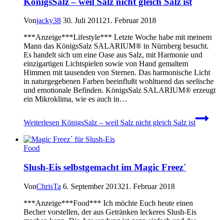
KönigsSalz – weil Salz nicht gleich Salz ist
Von
jacky38
30. Juli 2011
21. Februar 2018
***Anzeige***Lifestyle*** Letzte Woche habe mit meinem
Mann das KönigsSalz SALARIUM® in Nürnberg besucht.
Es handelt sich um eine Oase aus Salz, mit Harmonie und
einzigartigen Lichtspielen sowie von Hand gemaltem
Himmen mit tausenden von Sternen. Das harmonische Licht
in naturgegebenen Farben beeinflußt wohltuend das seelische
und emotionale Befinden. KönigsSalz SALARIUM® erzeugt
ein Mikroklima, wie es auch in…
Weiterlesen
KönigsSalz – weil Salz nicht gleich Salz ist
Food
Slush-Eis selbstgemacht im Magic Freez´
Von
ChrisTa
6. September 2013
21. Februar 2018
***Anzeige***Food*** Ich möchte Euch heute einen
Becher vorstellen, der aus Getränken leckeres Slush-Eis