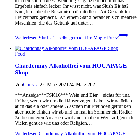
machen kann. Die Anwendung ist ganz einfach und das
Ergebnis einfach lecker. Ihr wisst nicht, was Slush-Eis ist?
Nun, ich habe die Bekanntschaft mit dieser Art Getränk im
Freizeitpark gemacht. An einem Stand befanden sich mehrere
Maschinen, die das Getränk auf unter…
Weiterlesen
Slush-Eis selbstgemacht im Magic Freez´
Food
Chardonnay Alkoholfrei vom HOGAPAGE
Shop
Von
ChrisTa
22. März 2021
24. März 2021
***Anzeige***FSK16*** Wein und Bier – nichts für uns.
Früher, wenn wir um die Häuser zogen, haben wir natürlich
auch das ein oder andere Gläschen mit Freunden getrunken
aber heute trinken wir ab und an mal im Sommer ein Radler.
Zu besonderen Anlässen wird auch mal ein Wein aufgemacht.
Vielen geht es wie uns oder Religion…
Weiterlesen
Chardonnay Alkoholfrei vom HOGAPAGE