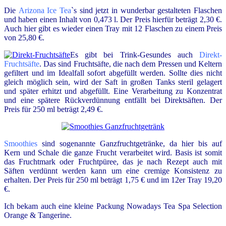
Die
Arizona Ice Tea
`s sind jetzt in wunderbar gestalteten Flaschen
und haben einen Inhalt von 0,473 l. Der Preis hierfür beträgt 2,30 €.
Auch hier gibt es wieder einen Tray mit 12 Flaschen zu einem Preis
von 25,80 €.
Es gibt bei Trink-Gesundes auch
Direkt-
Fruchtsäfte
. Das sind Fruchtsäfte, die nach dem Pressen und Keltern
gefiltert und im Idealfall sofort abgefüllt werden. Sollte dies nicht
gleich möglich sein, wird der Saft in großen Tanks steril gelagert
und später erhitzt und abgefüllt. Eine Verarbeitung zu Konzentrat
und eine spätere Rückverdünnung entfällt bei Direktsäften. Der
Preis für 250 ml beträgt 2,49 €.
Smoothies
sind sogenannte Ganzfruchtgetränke, da hier bis auf
Kern und Schale die ganze Frucht verarbeitet wird. Basis ist somit
das Fruchtmark oder Fruchtpüree, das je nach Rezept auch mit
Säften verdünnt werden kann um eine cremige Konsistenz zu
erhalten. Der Preis für 250 ml beträgt 1,75 € und im 12er Tray 19,20
€.
Ich bekam auch eine kleine Packung Nowadays Tea Spa Selection
Orange & Tangerine.