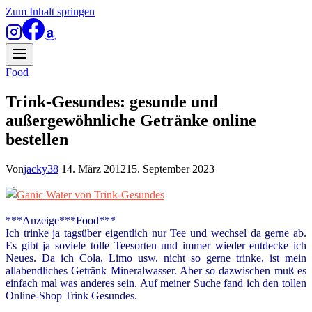
Zum Inhalt springen
Food
Trink-Gesundes: gesunde und
außergewöhnliche Getränke online
bestellen
Von
jacky38
14. März 2012
15. September 2023
***Anzeige***Food***
Ich trinke ja tagsüber eigentlich nur Tee und wechsel da gerne ab.
Es gibt ja soviele tolle
Teesorten und immer wieder entdecke ich
Neues. Da ich Cola, Limo usw. nicht so gerne trinke, ist mein
allabendliches Getränk Mineralwasser. Aber so dazwischen muß es
einfach mal was anderes sein. Auf meiner Suche fand ich den tollen
Online-Shop
Trink Gesundes.