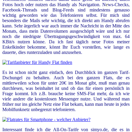
Fotos hoch oder nutzen das Handy als Navigation. N
e
ws-Checks,
Facebook-Threads und Blog-Feeds sind mindestens genauso
wichtig geworden wie das Telefonieren selbst.
Für mich sind
besonders die Mails sehr wichtig, die ich direkt am Handy abrufen
kann. Sehr ärgerlich war auch immer die Nachricht in der Mitte des
Monats, dass mein Datenvolumen ausgeschöpft wäre und ich nur
noch die niedrigste Übertragungsgeschwindigkeit von max. 64
KBit/s nutzen könne. Da ich fast täglich neue Fotos meiner
Enkelkinder bekomme, könnt Ihr Euch vorstellen, wie lange es
dauerte, dies runterzuladen und anzusehen.
Es ist schon nicht ganz einfach, den Durchblick im ganzen Tarif-
Dschungel zu behalten. Auch bei den ganzen Flats, die es
mittlerweilen schon für unter 20€ im Monat gibt, muß man genau
durchlesen, was beinhaltet ist und ob das für einen persönlich in
Frage kommt. Ich z.B. brauche keine SMS-Flat mehr, da ich wie
viele andere die kostenlosen Messenger nutze. Und während man
früher nur ins gleiche Netz eine Flat bekam, kann man heute in jedes
Mobilfunknetz unbegrenzt telefonieren.
Interessant finde ich die All-On-Tarife von
simyo.de
, die es in