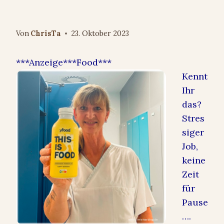
Rabattcode
Von
ChrisTa
23. Oktober 2023
***Anzeige***Food***
Kennt
Ihr
das?
Stres
siger
Job,
keine
Zeit
für
Pause
….