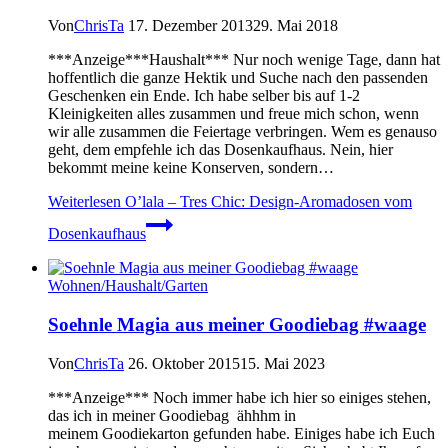
Von
ChrisTa
17. Dezember 2013
29. Mai 2018
***Anzeige***Haushalt*** Nur noch wenige Tage, dann hat
hoffentlich die ganze Hektik und Suche nach den passenden
Geschenken ein Ende. Ich habe selber bis auf 1-2
Kleinigkeiten alles zusammen und freue mich schon, wenn
wir alle zusammen die Feiertage verbringen. Wem es genauso
geht, dem empfehle ich das Dosenkaufhaus. Nein, hier
bekommt meine keine Konserven, sondern…
Weiterlesen
O’lala – Tres Chic: Design-Aromadosen vom
Dosenkaufhaus
Wohnen/Haushalt/Garten
Soehnle Magia aus meiner Goodiebag #waage
Von
ChrisTa
26. Oktober 2015
15. Mai 2023
***Anzeige*** Noch immer habe ich hier so einiges stehen,
das ich in meiner Goodiebag ähhhm in
meinem Goodiekarton gefunden habe. Einiges habe ich Euch