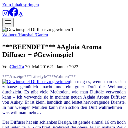
Zum Inhalt springen
Wohnen/Haushalt/Garten
***BEENDET*** #Aglaia Aroma
Diffuser + #Gewinnspiel
Von
ChrisTa
30. Mai 2016
21. Januar 2022
***Anzeige***Lifestyle***Wohnen***
Ich mag es, wenn man es sich
zuhause gemütlich macht und ein guter Duft die Wohnung
durchzieht. Es gibt viele Methoden, wie man Duftöle verwenden
kann – ich verwende sie in meinem neuen Aglaia Aroma Diffuser
von Aukey. Er ist klein, handlich und leistet hervorragende Dienste.
In nur wenigen Minuten kann man schon den Duft wahrnehmen –
was will man mehr…
Der Diffuser hat ein schlankes Design, ist gerade einmal 16 cm hoch
und unten ca. 8,5 cm breit. Während der obere Teil in mattem Weiß