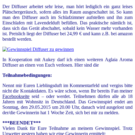
Der Diffuser arbeitet sehr leise, man hört lediglich ein ganz leises
Plätschergeräusch, sofern alles im Raum ausgeschaltet ist. So kann
man den Diffuser auch im Schlafzimmer aufstellen und ihn zum
Einschlafen mit Lavendelduft befüllen. Das praktische nämlich ist,
dass sich das Gerät abschaltet, sobald kein Wasser mehr vorhanden
ist. Preislich liegt der Diffuser bei 24,99 € und kann z.B. bei amazon
bestellt werden.
In Kooperation mit Aukey darf ich einen weiteren Aglaia Aroma
Diffuser an einen von Euch verlosen. Hier sind die
Teilnahmebedingungen:
Nennt mir Euren Lieblingsduft im Kommentarfeld und vergiss bitte
nicht die Kontaktdaten. Es wäre schon, wenn Ihr bereits Fan meiner
Facebookseite
seid – oder werdet. Teilnehmen dürfen alle ab 18
Jahren mit Wohnsitz in Deutschland. Das Gewinnspiel endet am
Sonntag, den 29.05.2015 um 20.00 Uhr, danach wird ausgelost und
der/die Gewinnerin hat 1 Woche Zeit, sich bei mir zu melden.
***BEENDET***
Vielen Dank für Eure Teilnahme an meinem Gewinnspiel. Trotz
Unwetter gestern haben wir eine Gewinnerin ermittelt: