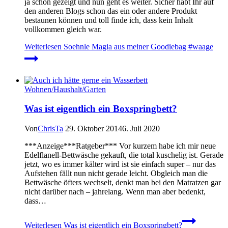
ja schon gezeigt und nun geht es weiter. Sicher habt Ihr auf
den anderen Blogs schon das ein oder andere Produkt
bestaunen können und toll finde ich, dass kein Inhalt
vollkommen gleich war.
Weiterlesen
Soehnle Magia aus meiner Goodiebag #waage
Wohnen/Haushalt/Garten
Was ist eigentlich ein Boxspringbett?
Von
ChrisTa
29. Oktober 2014
6. Juli 2020
***Anzeige***Ratgeber*** Vor kurzem habe ich mir neue
Edelflanell-Bettwäsche gekauft, die total kuschelig ist. Gerade
jetzt, wo es immer kälter wird ist sie einfach super – nur das
Aufstehen fällt nun nicht gerade leicht. Obgleich man die
Bettwäsche öfters wechselt, denkt man bei den Matratzen gar
nicht darüber nach – jahrelang. Wenn man aber bedenkt,
dass…
Weiterlesen
Was ist eigentlich ein Boxspringbett?