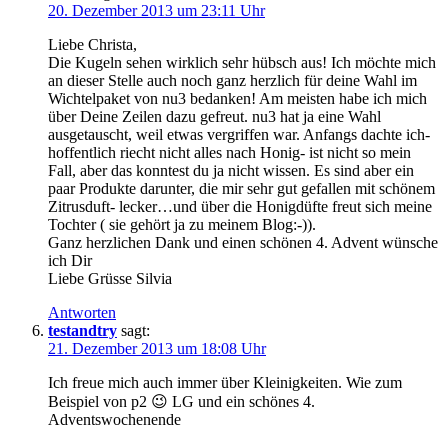
20. Dezember 2013 um 23:11 Uhr
Liebe Christa,
Die Kugeln sehen wirklich sehr hübsch aus! Ich möchte mich
an dieser Stelle auch noch ganz herzlich für deine Wahl im
Wichtelpaket von nu3 bedanken! Am meisten habe ich mich
über Deine Zeilen dazu gefreut. nu3 hat ja eine Wahl
ausgetauscht, weil etwas vergriffen war. Anfangs dachte ich-
hoffentlich riecht nicht alles nach Honig- ist nicht so mein
Fall, aber das konntest du ja nicht wissen. Es sind aber ein
paar Produkte darunter, die mir sehr gut gefallen mit schönem
Zitrusduft- lecker…und über die Honigdüfte freut sich meine
Tochter ( sie gehört ja zu meinem Blog:-)).
Ganz herzlichen Dank und einen schönen 4. Advent wünsche
ich Dir
Liebe Grüsse Silvia
Antworten
testandtry
sagt:
21. Dezember 2013 um 18:08 Uhr
Ich freue mich auch immer über Kleinigkeiten. Wie zum
Beispiel von p2 😉 LG und ein schönes 4.
Adventswochenende