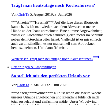
Trägt man heutzutage noch Kochschürzen?
Von
ChrisTa
5. August 2019
28. Juli 2026
***Anzeige***Haushalt*** Auf die Idee dieses Blogposts
kam ich, als ich mal wieder nach dem Abwaschen meine
Hände an der Jeans abtrocknete. Eine dumme Angewohnheit,
zumal ein Küchenhandtuch natürlich gleich rechts im Schrank
neben dem Geschirrspüler hängt. Vielleicht ist es mir einfach
auch zu umständlich, es nur mal schnell zum Abtrocknen
herauszunehmen. Und dann fiel mir…
Weiterlesen
Trägt man heutzutage noch Kochschürzen?
Erfahrungen & Empfehlungen
So stell ich mir den perfekten Urlaub vor
Von
ChrisTa
7. Mai 2013
21. Juli 2026
***Anzeige***Wohnen*** Nun ist schon die zweite Woche
unseres Urlaubs angebrochen und irgendwie fühle ich mich
total ausgelaugt und einfach nur müde. Unser Wirbelwind