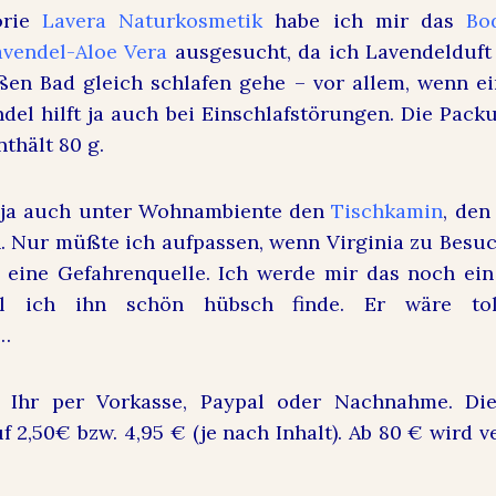
orie
Lavera Naturkosmetik
habe ich mir das
Bo
avendel-Aloe Vera
ausgesucht, da ich Lavendelduft
en Bad gleich schlafen gehe – vor allem, wenn e
endel hilft ja auch bei Einschlafstörungen. Die Pac
nthält 80 g.
h ja auch unter Wohnambiente den
Tischkamin
, den
Nur müßte ich aufpassen, wenn Virginia zu Besuc
 eine Gefahrenquelle. Ich werde mir das noch ein
eil ich ihn schön hübsch finde. Er wäre to
…
 Ihr per Vorkasse, Paypal oder Nachnahme. Di
f 2,50€ bzw. 4,95 € (je nach Inhalt). Ab 80 € wird 