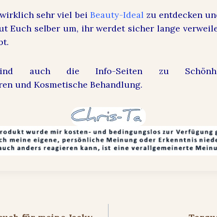
 wirklich sehr viel bei
Beauty-Ideal
zu entdecken und
t Euch selber um, ihr werdet sicher lange verweile
bt.
sind auch die Info-Seiten zu Schönheit
hren und Kosmetische Behandlung.
ion