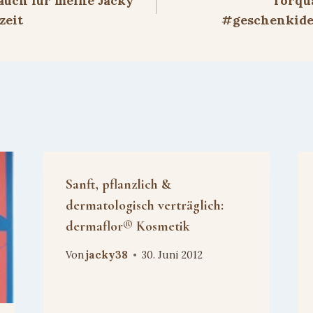
auch für meine Jacky
Torqua
zeit
#geschenkide
Sanft, pflanzlich &
dermatologisch verträglich:
dermaflor® Kosmetik
Von
jacky38
30. Juni 2012