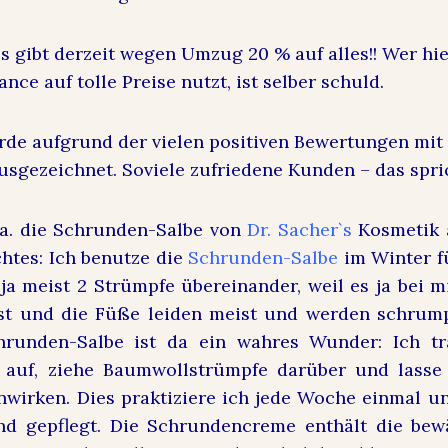
s gibt derzeit wegen Umzug 20 % auf alles!! Wer hie
nce auf tolle Preise nutzt, ist selber schuld.
rde aufgrund der vielen positiven Bewertungen mi
usgezeichnet. Soviele zufriedene Kunden – das spric
.a. die Schrunden-Salbe von
Dr. Sacher
`s
Kosmetik 
chtes: Ich benutze die
Schrunden-Salbe
im Winter f
ja meist 2 Strümpfe übereinander, weil es ja bei m
st und die Füße leiden meist und werden schrump
hrunden-Salbe ist da ein wahres Wunder: Ich tr
auf, ziehe Baumwollstrümpfe darüber und lasse
wirken. Dies praktiziere ich jede Woche einmal u
d gepflegt. Die Schrundencreme enthält die bewä