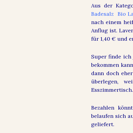
Aus der Kateg
Badesalz Bio L
nach einem heiß
Anflug ist. Lav
für 1,40 € und e
Super finde ic
bekommen kann. 
dann doch eher
überlegen, w
Esszimmertisch
Bezahlen könnt
belaufen sich au
geliefert.