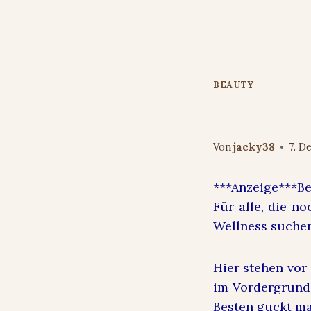
Zum
Inhalt
springen
BEAUTY
Beauty Ide
Von
jacky38
7. D
***Anzeige***B
Für alle, die n
Wellness suche
Hier stehen vor
im Vordergrund.
Besten guckt ma