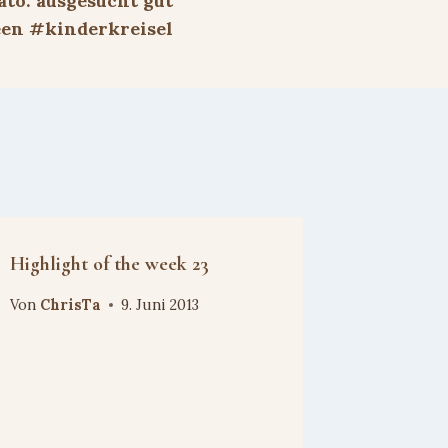
to: ausgesucht gut
en #kinderkreisel
Highlight of the week 23
Von
ChrisTa
9. Juni 2013