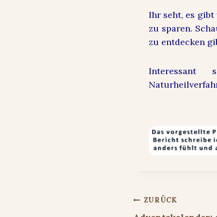
Ihr seht, es gibt
zu sparen. Schau
zu entdecken gi
Interessant 
Naturheilverfa
Beitragsnavigat
ZURÜCK