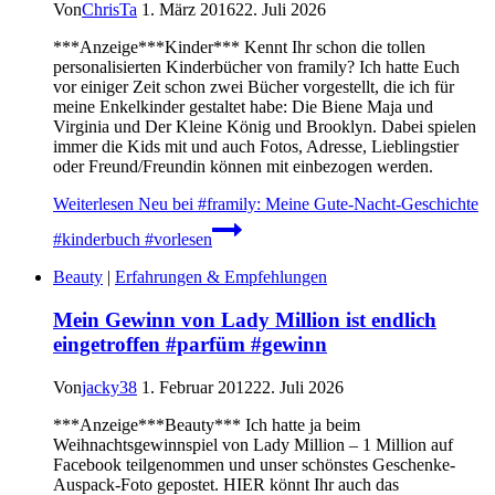
Von
ChrisTa
1. März 2016
22. Juli 2026
***Anzeige***Kinder*** Kennt Ihr schon die tollen
personalisierten Kinderbücher von framily? Ich hatte Euch
vor einiger Zeit schon zwei Bücher vorgestellt, die ich für
meine Enkelkinder gestaltet habe: Die Biene Maja und
Virginia und Der Kleine König und Brooklyn. Dabei spielen
immer die Kids mit und auch Fotos, Adresse, Lieblingstier
oder Freund/Freundin können mit einbezogen werden.
Weiterlesen
Neu bei #framily: Meine Gute-Nacht-Geschichte
#kinderbuch #vorlesen
Beauty
|
Erfahrungen & Empfehlungen
Mein Gewinn von Lady Million ist endlich
eingetroffen #parfüm #gewinn
Von
jacky38
1. Februar 2012
22. Juli 2026
***Anzeige***Beauty*** Ich hatte ja beim
Weihnachtsgewinnspiel von Lady Million – 1 Million auf
Facebook teilgenommen und unser schönstes Geschenke-
Auspack-Foto gepostet. HIER könnt Ihr auch das