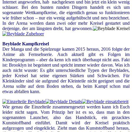
Internet angeworfen, hab nachgelesen und bin jetzt ein klein wenig
schlauer. Bei den bunten runden Dingern handelt es sich um
sogenannte Wettkampfkreise, die eigentlich genau so funktionieren
wie früher schon – nur ein wenig aufgehübscht und neu bezeichnet.
In der Arena werden dann zwei oder mehr Kreisel gestartet und
derjenige, der am längsten dreht, hat gewonnen.
Beyblade Kampfkreisel
Der Manga und die Spielzeuge kamen 2015 heraus, 2016 folgte der
Anime als Fernsehserie. Auch aktuell gibt es Folgen im
Kinderprogramm – aber da kenn ich mich überhaupt nicht aus. Fakt
ist: Brooklyn ist begeistert und spricht immer wieder davon. Was ich
auch nicht wusste: Es gibt unterschiedliche Typen der Beyblades,
jeder Kreisel hat seine eigenen Stärken und Schwächen. Für
Kleinkinder sind sie aufgrund der Kleinteile nicht geeignet und die
Arena sollte auf dem Boden stehen, da beim Kampf schon mal
etwas abfallen kann.
Wie genau die Einzelteile zusammengesetzt werden kann ich Euch
leider nicht sagen. Vom Prinzip her ist es so, dass man in den
sogenannten Launcher, also das Handstück, ein gezacktes
Kunststoffband einführt. Damit wird der Kreisel praktisch
aufgezogen und eingeklickt. Zieht man das Kunststoffband heraus,