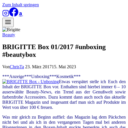
Zum Inhalt springen
Beauty
BRIGITTE Box 01/2017 #unboxing
#beautybox
Von
ChrisTa
23. März 2017
15. Mai 2023
***Anzeige***Unboxing***Kosmetik***
Etwas verspätet stelle ich Euch den
Inhalt der BRIGITTE Box vor. Enthalten sind hierbei immer 6 – 10
auserwählte Beauty-News, ein Trend aus der Genußwelt sowie
farbenfrohe Accessoires. Dazu kommt dann auch noch das aktuelle
BRIGITTE Magazin und insgesamt darf man sich auf Produkte im
Wert von über 100 € freuen.
Was mir gleich zu Beginn auffiel: das Magazin lag dem Päckchen
nicht bei und als ich in den vergangenen Tagen mal bei anderen
Bloggerinnen in den Boxen-Inhalt guckte bemerkte ich auch das