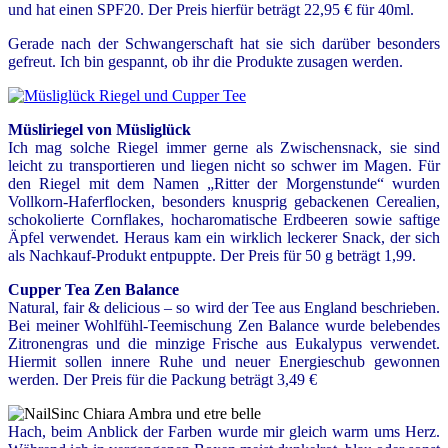
und hat einen SPF20. Der Preis hierfür beträgt 22,95 € für 40ml.
Gerade nach der Schwangerschaft hat sie sich darüber besonders
gefreut. Ich bin gespannt, ob ihr die Produkte zusagen werden.
Müsliriegel von Müsliglück
Ich mag solche Riegel immer gerne als Zwischensnack, sie sind
leicht zu transportieren und liegen nicht so schwer im Magen. Für
den Riegel mit dem Namen „Ritter der Morgenstunde“ wurden
Vollkorn-Haferflocken, besonders knusprig gebackenen Cerealien,
schokolierte Cornflakes, hocharomatische Erdbeeren sowie saftige
Äpfel verwendet. Heraus kam ein wirklich leckerer Snack, der sich
als Nachkauf-Produkt entpuppte. Der Preis für 50 g beträgt 1,99.
Cupper
Tea Zen Balance
Natural, fair & delicious – so wird der Tee aus England beschrieben.
Bei meiner Wohlfühl-Teemischung Zen Balance wurde belebendes
Zitronengras und die minzige Frische aus Eukalypus verwendet.
Hiermit sollen innere Ruhe und neuer Energieschub gewonnen
werden. Der Preis für die Packung beträgt 3,49 €
Hach, beim Anblick der Farben wurde mir gleich warm ums Herz.