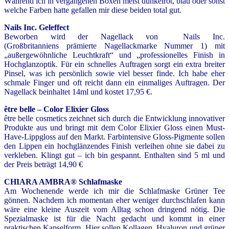
Während ich in vergangenen Boxen meist dunkelrot, blau oder sonst
welche Farben hatte gefallen mir diese beiden total gut.
Nails Inc. Geleffect
Beworben wird der Nagellack von Nails Inc.
(Großbritanniens prämierte Nagellackmarke Nummer 1) mit
„außergewöhnliche Leuchtkraft“ und „professionelles Finish in
Hochglanzoptik. Für ein schnelles Auftragen sorgt ein extra breiter
Pinsel, was ich persönlich sowie viel besser finde. Ich habe eher
schmale Finger und oft reicht dann ein einmaliges Auftragen. Der
Nagellack beinhaltet 14ml und kostet 17,95 €.
être belle
–
Color Elixier Gloss
être belle cosmetics zeichnet sich durch die Entwicklung innovativer
Produkte aus und bringt mit dem Color Elixier Gloss einen Must-
Have-Lippgloss auf den Markt. Farbintensive Gloss-Pigmente sollen
den Lippen ein hochglänzendes Finish verleihen ohne sie dabei zu
verkleben. Klingt gut – ich bin gespannt. Enthalten sind 5 ml und
der Preis beträgt 14,90 €
CHIARA AMBRA® Schlafmaske
Am Wochenende werde ich mir die Schlafmaske Grüner Tee
gönnen. Nachdem ich momentan eher weniger durchschlafen kann
wäre eine kleine Auszeit vom Alltag schon dringend nötig. Die
Spezialmaske ist für die Nacht gedacht und kommt in einer
praktischen Kapselform. Hier sollen Kollagen, Hyaluron und grüner