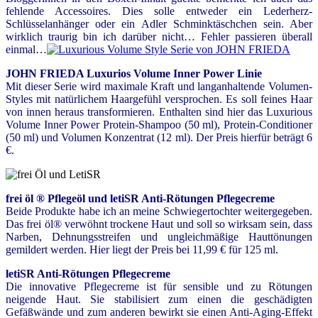
fehlende Accessoires. Dies solle entweder ein Lederherz-
Schlüsselanhänger oder ein Adler Schminktäschchen sein. Aber
wirklich traurig bin ich darüber nicht… Fehler passieren überall
einmal…
JOHN FRIEDA Luxurios Volume Inner Power Linie
Mit dieser Serie wird maximale Kraft und langanhaltende Volumen-
Styles mit natürlichem Haargefühl versprochen. Es soll feines Haar
von innen heraus transformieren. Enthalten sind hier das Luxurious
Volume Inner Power Protein-Shampoo (50 ml), Protein-Conditioner
(50 ml) und Volumen Konzentrat (12 ml). Der Preis hierfür beträgt 6
€.
frei öl ® Pflegeöl und letiSR Anti-Rötungen Pflegecreme
Beide Produkte habe ich an meine Schwiegertochter weitergegeben.
Das frei öl® verwöhnt trockene Haut und soll so wirksam sein, dass
Narben, Dehnungsstreifen und ungleichmäßige Hauttönungen
gemildert werden. Hier liegt der Preis bei 11,99 € für 125 ml.
letiSR Anti-Rötungen Pflegecreme
Die innovative Pflegecreme ist für sensible und zu Rötungen
neigende Haut. Sie stabilisiert zum einen die geschädigten
Gefäßwände und zum anderen bewirkt sie einen Anti-Aging-Effekt