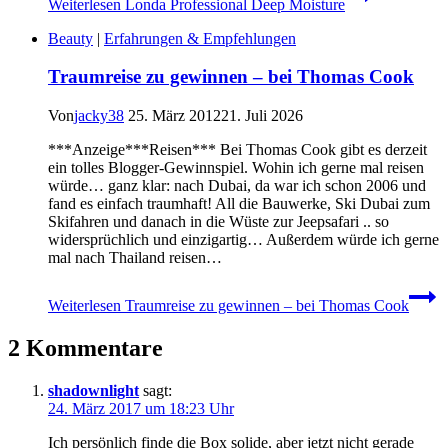
Weiterlesen
Londa Professional Deep Moisture
Beauty
|
Erfahrungen & Empfehlungen
Traumreise zu gewinnen – bei Thomas Cook
Von
jacky38
25. März 2012
21. Juli 2026
***Anzeige***Reisen*** Bei Thomas Cook gibt es derzeit
ein tolles Blogger-Gewinnspiel. Wohin ich gerne mal reisen
würde… ganz klar: nach Dubai, da war ich schon 2006 und
fand es einfach traumhaft! All die Bauwerke, Ski Dubai zum
Skifahren und danach in die Wüste zur Jeepsafari .. so
widersprüchlich und einzigartig… Außerdem würde ich gerne
mal nach Thailand reisen…
Weiterlesen
Traumreise zu gewinnen – bei Thomas Cook
2 Kommentare
shadownlight
sagt:
24. März 2017 um 18:23 Uhr
Ich persönlich finde die Box solide, aber jetzt nicht gerade