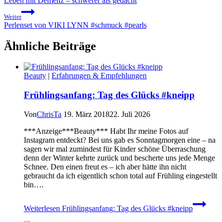
Leben mit Demenz – schwerer als gedacht
Weiter
Perlenset von VIKI LYNN #schmuck #pearls
Ähnliche Beiträge
Beauty
|
Erfahrungen & Empfehlungen
Frühlingsanfang: Tag des Glücks #kneipp
Von
ChrisTa
19. März 2018
22. Juli 2026
***Anzeige***Beauty*** Habt Ihr meine Fotos auf
Instagram entdeckt? Bei uns gab es Sonntagmorgen eine – na
sagen wir mal zumindest für Kinder schöne Überraschung
denn der Winter kehrte zurück und bescherte uns jede Menge
Schnee. Den einen freut es – ich aber hätte ihn nicht
gebraucht da ich eigentlich schon total auf Frühling eingestellt
bin….
Weiterlesen
Frühlingsanfang: Tag des Glücks #kneipp