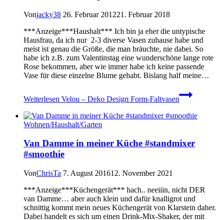
Von
jacky38
26. Februar 2012
21. Februar 2018
***Anzeige***Haushalt*** Ich bin ja eher die untypische
Hausfrau, da ich nur 2-3 diverse Vasen zuhause habe und
meist ist genau die Größe, die man bräuchte, nie dabei. So
habe ich z.B. zum Valentinstag eine wunderschöne lange rote
Rose bekommen, aber wie immer habe ich keine passende
Vase für diese einzelne Blume gehabt. Bislang half meine…
Weiterlesen
Velou – Deko Design Form-Faltvasen
Wohnen/Haushalt/Garten
Van Damme in meiner Küche #standmixer
#smoothie
Von
ChrisTa
7. August 2016
12. November 2021
***Anzeige***Küchengerät*** hach.. neeiiin, nicht DER
van Damme… aber auch klein und dafür knalligrot und
schnittig kommt mein neues Küchengerät von Klarstein daher.
Dabei handelt es sich um einen Drink-Mix-Shaker, der mit