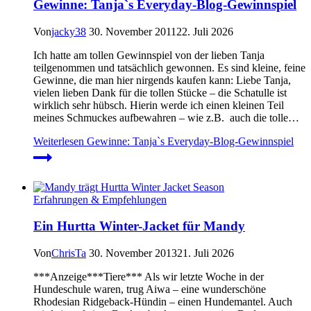
Gewinne: Tanja`s Everyday-Blog-Gewinnspiel
Von
jacky38
30. November 2011
22. Juli 2026
Ich hatte am tollen Gewinnspiel von der lieben Tanja
teilgenommen und tatsächlich gewonnen. Es sind kleine, feine
Gewinne, die man hier nirgends kaufen kann: Liebe Tanja,
vielen lieben Dank für die tollen Stücke – die Schatulle ist
wirklich sehr hübsch. Hierin werde ich einen kleinen Teil
meines Schmuckes aufbewahren – wie z.B. auch die tolle…
Weiterlesen
Gewinne: Tanja`s Everyday-Blog-Gewinnspiel
Erfahrungen & Empfehlungen
Ein Hurtta Winter-Jacket für Mandy
Von
ChrisTa
30. November 2013
21. Juli 2026
***Anzeige***Tiere*** Als wir letzte Woche in der
Hundeschule waren, trug Aiwa – eine wunderschöne
Rhodesian Ridgeback-Hündin – einen Hundemantel. Auch