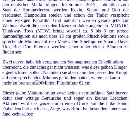
den deutschen Markt bringen. Im Sommer 2015 – pünktlich zum
Start der Sommerferien, werden Kevin, Stuart, und Bob die
verdienten Hauptrollen spielen und schon der Trailer verspricht
einen witzigen Kinofilm. Und natürlich werden gerade jetzt zur
Weihnachtszeit die passenden Lizenzprodukte angeboten. MONDO
Thinkway Toys (MTW) bringt sowohl ca. 5 bis 8 cm grosse
Sammelfiguren als auch über 13 cm großen Plüsch-Minions sowie
sprechende Minions auf den Markt. Die Spielfiguren Stuart, Dave,
Tim, Bee Doo Fireman werden sicher unter vielen Bäumen zu
finden sein.
Zwei davon habe ich vergangenen Sonntag meinen Enkelkindern
überreicht, die zunächst gar nicht wussten, was diese gelben Dinger
eigentlich sein sollen. Nachdem sie aber dann den passenden Knopf
auf dem sprechenden Minions gefunden hatten, waren sie kaum
mehr zu bremsen:
Dieser gelbe Minions bringt zwar keinen vernünftigen Satz hervor,
dafür aber witzige Geräusche und sogar ein kleines Liedchen.
Aktiviert wird das ganze durch einen Druck auf die linke Hand.
Dabei leuchtet auch das „Auge, was Brooklyn besonders interessant
fand -seht selbst: