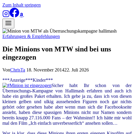
Zum Inhalt springen
Erfahrungen & Empfehlungen
Die Minions von MTW sind bei uns
eingezogen
Von
ChrisTa
18. November 2014
22. Juli 2026
***Anzeige***Kinder***
Sicher habt Ihr schon von der
Überraschungs-Kampagne von Hallimash erfahren und auch ich
habe ein großes Paket erhalten. Ich gebe ja zu, dass ich von diesen
kleinen gelben und ulkig aussehenden Figuren noch gar nichts
gehört oder gesehen habe aber wenn man sich die Facebookseite
ansieht, haben diese spassigen Minions nicht nur Namen sondern
bereits knapp 27.116.000 Fans – der Wahnsinn!! Ich hätte mir wohl
mal den Film „Ich einfach unverbesserlich“ ansehen sollen…
War ja klar, dass diese Minions ihren ersten eigenen Kinofilm auf