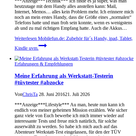
***Anzeige***Technik*** Ich finde es ja super, was man
heutzutage mit dem Handy alles anstellen kann: Mail,
Internet, Memos… alles kein Problem mehr. Ich erinnere mich
noch an mein erstes Handy, dass die Größe eines „normalen“
Telefons hatte und man froh sein konnte, wenn es wenigstens
ab und zu mal richtigen Empfang hatte. Auch die Akkus…
Weiterlesen
Mobilefun.de: Zubehör für´s Handy, ipad, Tablet,
Kindle uvm.
Erfahrungen & Empfehlungen
Meine Erfahrung als Werkstatt-Testerin
#tüvtester #abzocke
Von
ChrisTa
28. Juni 2016
21. Juli 2026
***Anzeige***Lifestyle*** Au man, heute nun kann ich
endlich von meiner geheimen Mission erzählen. Wie sicher
ganz viele von Euch bewerbe ich mich immer wieder auf
interessante Tests und freue mich natürlich, für solche
auserwählt zu werden. So habe ich mich auch auf das
Abenteuer Werkstatt-Test eingelassen, für den der TÜV