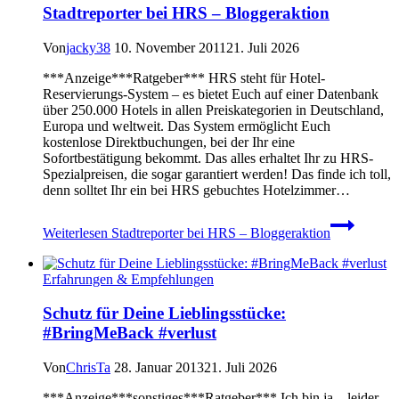
Stadtreporter bei HRS – Bloggeraktion
Von
jacky38
10. November 2011
21. Juli 2026
***Anzeige***Ratgeber*** HRS steht für Hotel-
Reservierungs-System – es bietet Euch auf einer Datenbank
über 250.000 Hotels in allen Preiskategorien in Deutschland,
Europa und weltweit. Das System ermöglicht Euch
kostenlose Direktbuchungen, bei der Ihr eine
Sofortbestätigung bekommt. Das alles erhaltet Ihr zu HRS-
Spezialpreisen, die sogar garantiert werden! Das finde ich toll,
denn solltet Ihr ein bei HRS gebuchtes Hotelzimmer…
Weiterlesen
Stadtreporter bei HRS – Bloggeraktion
Erfahrungen & Empfehlungen
Schutz für Deine Lieblingsstücke:
#BringMeBack #verlust
Von
ChrisTa
28. Januar 2013
21. Juli 2026
***Anzeige***sonstiges***Ratgeber*** Ich bin ja – leider –