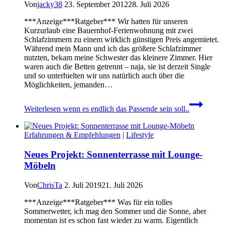
Von
jacky38
23. September 2012
28. Juli 2026
***Anzeige***Ratgeber*** Wir hatten für unseren
Kurzurlaub eine Bauernhof-Ferienwohnung mit zwei
Schlafzimmern zu einem wirklich günstigen Preis angemietet.
Während mein Mann und ich das größere Schlafzimmer
nutzten, bekam meine Schwester das kleinere Zimmer. Hier
waren auch die Betten getrennt – naja, sie ist derzeit Single
und so unterhielten wir uns natürlich auch über die
Möglichkeiten, jemanden…
Weiterlesen
wenn es endlich das Passende sein soll..
Erfahrungen & Empfehlungen
|
Lifestyle
Neues Projekt: Sonnenterrasse mit Lounge-
Möbeln
Von
ChrisTa
2. Juli 2019
21. Juli 2026
***Anzeige***Ratgeber*** Was für ein tolles
Sommerwetter, ich mag den Sommer und die Sonne, aber
momentan ist es schon fast wieder zu warm. Eigentlich