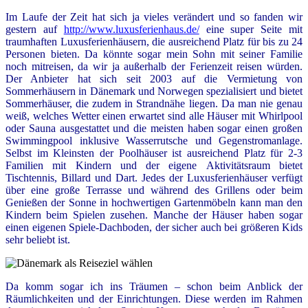
Im Laufe der Zeit hat sich ja vieles verändert und so fanden wir
gestern auf
http://www.luxusferienhaus.de/
eine super Seite mit
traumhaften Luxusferienhäusern, die ausreichend Platz für bis zu 24
Personen bieten. Da könnte sogar mein Sohn mit seiner Familie
noch mitreisen, da wir ja außerhalb der Ferienzeit reisen würden.
Der Anbieter hat sich s
eit 2003 auf die Vermietung von
Sommerhäusern in Dänemark und Norwegen spezialisiert und bietet
Sommerhäuser, die zudem in Strandnähe liegen. Da man nie genau
weiß, welches Wetter einen erwartet sind alle Häuser mit Whirlpool
oder Sauna ausgestattet und die meisten haben sogar einen großen
Swimmingpool inklusive Wasserrutsche und Gegenstromanlage.
Selbst im Kleinsten der Poolhäuser ist ausreichend Platz für 2-3
Familien mit Kindern und der eigene Aktivitätsraum bietet
Tischtennis, Billard und Dart. Jedes der Luxusferienhäuser verfügt
über eine große Terrasse und während des Grillens oder beim
Genießen der Sonne in hochwertigen Gartenmöbeln kann man den
Kindern beim Spielen zusehen. Manche der Häuser haben sogar
einen eigenen Spiele-Dachboden, der sicher auch bei größeren Kids
sehr beliebt ist.
Da komm sogar ich ins Träumen – schon beim Anblick der
Räumlichkeiten und der Einrichtungen. Diese werden im Rahmen