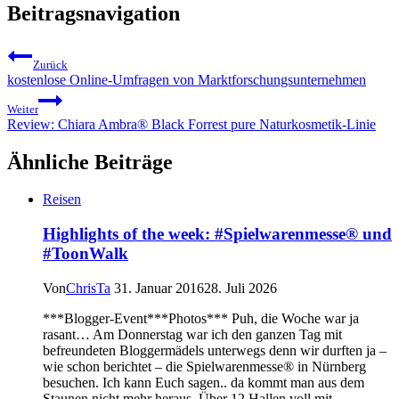
Beitragsnavigation
Zurück
kostenlose Online-Umfragen von Marktforschungsunternehmen
Weiter
Review: Chiara Ambra® Black Forrest pure Naturkosmetik-Linie
Ähnliche Beiträge
Reisen
Highlights of the week: #Spielwarenmesse® und
#ToonWalk
Von
ChrisTa
31. Januar 2016
28. Juli 2026
***Blogger-Event***Photos*** Puh, die Woche war ja
rasant… Am Donnerstag war ich den ganzen Tag mit
befreundeten Bloggermädels unterwegs denn wir durften ja –
wie schon berichtet – die Spielwarenmesse® in Nürnberg
besuchen. Ich kann Euch sagen.. da kommt man aus dem
Staunen nicht mehr heraus. Über 12 Hallen voll mit