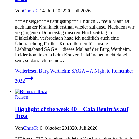
Von
ChrisTa
14. Juli 2022
20. Juli 2026
***Anzeige***Ausflugstipp*** Endlich… mein Mann ist
nach langer Krankheit erstmal wieder zuhause. Nachdem wir
vergangenen Donnerstag unseren Hochzeitstag in
Dinkelsbühl verbrachten hatte ich natürlich auch eine
Überraschung für ihn: Konzertkarten für unsere
Lieblingsband SAGA – dieses Mal auf der Burg Wertheim.
Leider konnte er ja beim Konzert in München nicht dabei
sein, so dass ich meine…
Weiterlesen
Burg Wertheim: SAGA – A Night to Remember
2022
Reisen
Highlight of the week 40 – Cala Benirrás auf
Ibiza
Von
ChrisTa
6. Oktober 2013
20. Juli 2026
***Reisen*** Nachdem ich letzte Woche an den Highlights