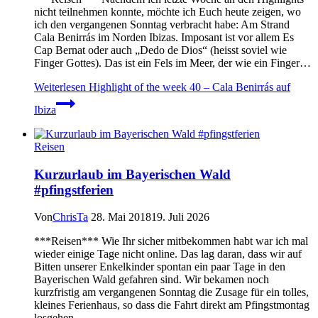
nicht teilnehmen konnte, möchte ich Euch heute zeigen, wo
ich den vergangenen Sonntag verbracht habe: Am Strand
Cala Benirrás im Norden Ibizas. Imposant ist vor allem Es
Cap Bernat oder auch „Dedo de Dios“ (heisst soviel wie
Finger Gottes). Das ist ein Fels im Meer, der wie ein Finger…
Weiterlesen
Highlight of the week 40 – Cala Benirrás auf
Ibiza
Reisen
Kurzurlaub im Bayerischen Wald
#pfingstferien
Von
ChrisTa
28. Mai 2018
19. Juli 2026
***Reisen*** Wie Ihr sicher mitbekommen habt war ich mal
wieder einige Tage nicht online. Das lag daran, dass wir auf
Bitten unserer Enkelkinder spontan ein paar Tage in den
Bayerischen Wald gefahren sind. Wir bekamen noch
kurzfristig am vergangenen Sonntag die Zusage für ein tolles,
kleines Ferienhaus, so dass die Fahrt direkt am Pfingstmontag
losgehen…