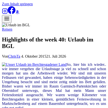
Zum Inhalt springen
Reisen
Highlights of the week 40: Urlaub im
BGL
Von
ChrisTa
4. Oktober 2015
21. Juli 2026
So, hier bin ich wieder..
wie immer vergehen die Urlaubstage ja viel zu schnell und schon
morgen hat uns die Arbeitswelt wieder. Wir sind mit unseren
Fellnasen viel gewandert, haben einige Sehenswürdigkeiten in der
Umgebung besucht und sind meist zeitig müde ins Bett gefallen.
Bisher waren wir immer im Raum Garmisch-Partenkirchen oder
Oberstdorf unterwegs, dieses Mal hat mein Mann unser
Feriendomizil ausgesucht. Wir waren wenige Kilometer von
Berchtesgaden in einer kleinen, gemütlichen Ferienwohnung in
Marktschellenberg auf einem Bauernhof untergebracht, wo es uns
sehr gut gefiel.