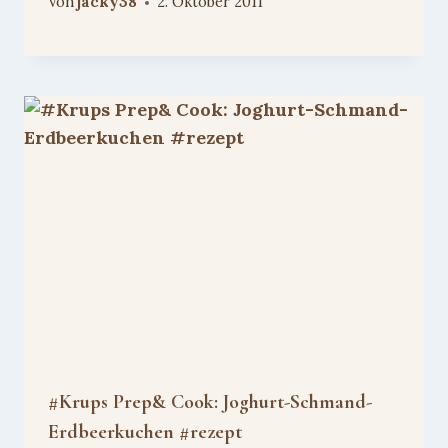
Von
jacky38
2. Oktober 2011
#Krups Prep& Cook: Joghurt-Schmand-
Erdbeerkuchen #rezept