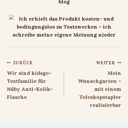
Beitragsnavigation
ZURÜCK
WEITER
Wir sind kidsgo-
Mein
Testfamilie für
Wunschgarten –
Nûby Anti-Kolik-
mit einem
Flasche
Teleskopstapler
realisierbar