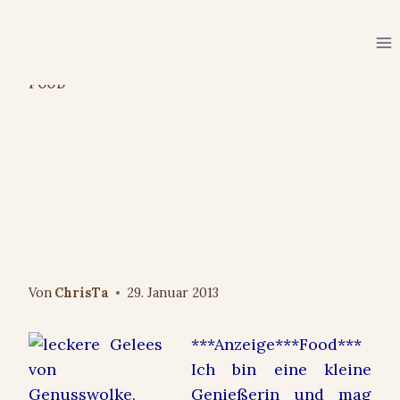
Zum
Inhalt
springen
FOOD
handgekochte
Gaumenfreuden –
Genusswolke hat ganz viele
davon
Von
ChrisTa
29. Januar 2013
***Anzeige***Food***
Ich bin eine kleine
Genießerin und mag