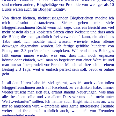
sind meinen andere, Blogbeiträge vor Produkte von weniger als 10
Euros wären auch für Blogger lukrativ.
Von diesen kleinen, nichtsaussagenden Blogberichten möchte ich
mich absolut distanzieren. Sicher geben mir viele
Bloggerfreundinnen Recht wenn ich sage, dass ein Bericht aus viel
mehr besteht als aus kopierten Sätzen einer Webseite und dass auch
die Bilder, die man „natürlich frei verwenden“ kann, ein absolutes
Tabu sind. Ich möchte nicht wissen, wieviele schon alleine
deswegen abgemahnt wurden. Ich fertige gefühlte hunderte von
Fotos, um 2-3 perfekte herauszupicken. Während eines Beitrages
fällt einem immer wieder was ein, dass man noch ergänzen
könnte oder einfach, weil man so begeistert von einer Ware ist und
man nur so übersprudelt vor Freude. Manchmal sitze ich an einem
Beitrag 2-3 Tage, weil er einfach perfekt sein soll, bevor er online
geht.
In all den Jahren habe ich viel gelernt, was ich auch vielen tollen
Bloggerfreundinnen auch auf Facebook zu verdanken habe. Immer
wieder tauscht man sich aus, erfährt ständig Neuerungen, was man
alles beachten sollte und vor allem: Dass wir uns nicht mehr unter
Wert „verkaufen“ sollten. Ich nehme auch längst nicht alles an, was
mir so angeboten wird – empfehle aber gerne interessierte Freunde
weiter und freue mich natürlich auch, wenn ich von Freunden
weitergeleitet werde.