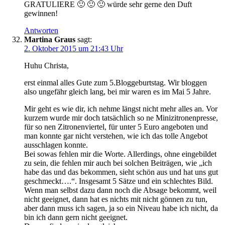
GRATULIERE 🙂 🙂 🙂 würde sehr gerne den Duft
gewinnen!
Antworten
Martina Graus
sagt:
2. Oktober 2015 um 21:43 Uhr
Huhu Christa,
erst einmal alles Gute zum 5.Bloggeburtstag. Wir bloggen
also ungefähr gleich lang, bei mir waren es im Mai 5 Jahre.
Mir geht es wie dir, ich nehme längst nicht mehr alles an. Vor
kurzem wurde mir doch tatsächlich so ne Minizitronenpresse,
für so nen Zitronenviertel, für unter 5 Euro angeboten und
man konnte gar nicht verstehen, wie ich das tolle Angebot
ausschlagen konnte.
Bei sowas fehlen mir die Worte. Allerdings, ohne eingebildet
zu sein, die fehlen mir auch bei solchen Beiträgen, wie „ich
habe das und das bekommen, sieht schön aus und hat uns gut
geschmeckt….“. Insgesamt 5 Sätze und ein schlechtes Bild.
Wenn man selbst dazu dann noch die Absage bekommt, weil
nicht geeignet, dann hat es nichts mit nicht gönnen zu tun,
aber dann muss ich sagen, ja so ein Niveau habe ich nicht, da
bin ich dann gern nicht geeignet.