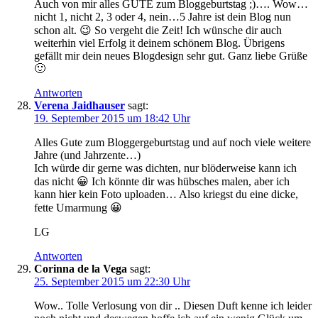
Auch von mir alles GUTE zum Bloggeburtstag ;)…. Wow…
nicht 1, nicht 2, 3 oder 4, nein…5 Jahre ist dein Blog nun
schon alt. 😉 So vergeht die Zeit! Ich wünsche dir auch
weiterhin viel Erfolg it deinem schönem Blog. Übrigens
gefällt mir dein neues Blogdesign sehr gut. Ganz liebe Grüße
🙂
Antworten
Verena Jaidhauser
sagt:
19. September 2015 um 18:42 Uhr
Alles Gute zum Bloggergeburtstag und auf noch viele weitere
Jahre (und Jahrzente…)
Ich würde dir gerne was dichten, nur blöderweise kann ich
das nicht 😀 Ich könnte dir was hübsches malen, aber ich
kann hier kein Foto uploaden… Also kriegst du eine dicke,
fette Umarmung 😀
LG
Antworten
Corinna de la Vega
sagt:
25. September 2015 um 22:30 Uhr
Wow.. Tolle Verlosung von dir .. Diesen Duft kenne ich leider