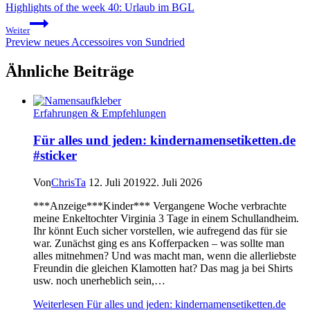
Highlights of the week 40: Urlaub im BGL
Weiter
Preview neues Accessoires von Sundried
Ähnliche Beiträge
Erfahrungen & Empfehlungen
Für alles und jeden: kindernamensetiketten.de
#sticker
Von
ChrisTa
12. Juli 2019
22. Juli 2026
***Anzeige***Kinder*** Vergangene Woche verbrachte
meine Enkeltochter Virginia 3 Tage in einem Schullandheim.
Ihr könnt Euch sicher vorstellen, wie aufregend das für sie
war. Zunächst ging es ans Kofferpacken – was sollte man
alles mitnehmen? Und was macht man, wenn die allerliebste
Freundin die gleichen Klamotten hat? Das mag ja bei Shirts
usw. noch unerheblich sein,…
Weiterlesen
Für alles und jeden: kindernamensetiketten.de