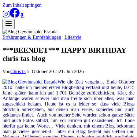
Zum Inhalt springen
Erfahrungen & Empfehlungen
|
Lifestyle
***BEENDET*** HAPPY BIRTHDAY
chris-tas-blog
Von
ChrisTa
5. Oktober 2015
21. Juli 2026
Wie die Zeit vergeht… Ende Oktober
2010 hatte ich meinen ersten Blogbeitrag verfasst und heute, fast 5
Jahre später, kann ich auf 1.701 Beiträge zurückblicken. Klar, die
Anfänge waren schwer und man freute sich über alles, was man
zugeschickt bekam. Heute ist es ja leider so, dass viele Blogs
plötzlich auferstehen, auf denen man vieles kopiertes und auch
geklautes findet. Auch von meiner Seite wurden schon ganze Sätze
und auch Fotos stibitzt, um vor Firmen gut dazustehen. Ich finde
hierfür gar keine Worte… Viele denken, mit einem Blog bekommt
man ja vieles geschenkt – aber ein Blog besteht aus Geben und
Nehmen. Während manche Firmen teilweise wirklich großzügig