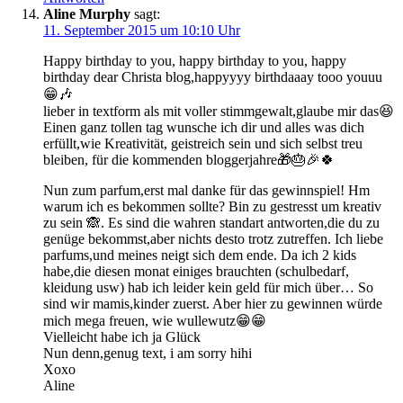
Aline Murphy
sagt:
11. September 2015 um 10:10 Uhr
Happy birthday to you, happy birthday to you, happy
birthday dear Christa blog,happyyyy birthdaaay tooo youuu
😁🎶
lieber in textform als mit voller stimmgewalt,glaube mir das😆
Einen ganz tollen tag wunsche ich dir und alles was dich
erfüllt,wie Kreativität, geistreich sein und sich selbst treu
bleiben, für die kommenden bloggerjahre🎁🎂🎉🍀
Nun zum parfum,erst mal danke für das gewinnspiel! Hm
warum ich es bekommen sollte? Bin zu gestresst um kreativ
zu sein 🙈. Es sind die wahren standart antworten,die du zu
genüge bekommst,aber nichts desto trotz zutreffen. Ich liebe
parfums,und meines neigt sich dem ende. Da ich 2 kids
habe,die diesen monat einiges brauchten (schulbedarf,
kleidung usw) hab ich leider kein geld für mich über… So
sind wir mamis,kinder zuerst. Aber hier zu gewinnen würde
mich mega freuen, wie wullewutz😁😁
Vielleicht habe ich ja Glück
Nun denn,genug text, i am sorry hihi
Xoxo
Aline